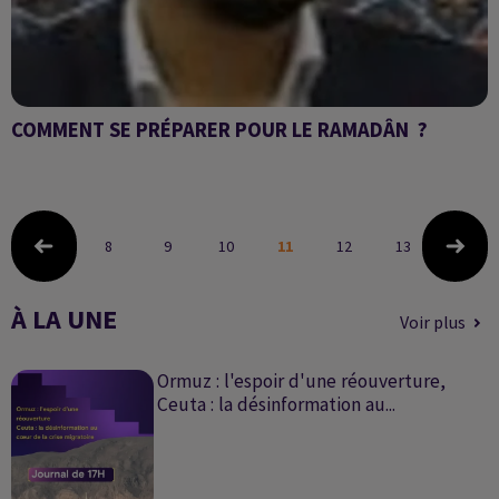
COMMENT SE PRÉPARER POUR LE RAMADÂN ?
Réponses du conférencier Ali Bourouine
8
9
10
11
12
13
14
À LA UNE
Voir plus
Ormuz : l'espoir d'une réouverture,
Ceuta : la désinformation au...