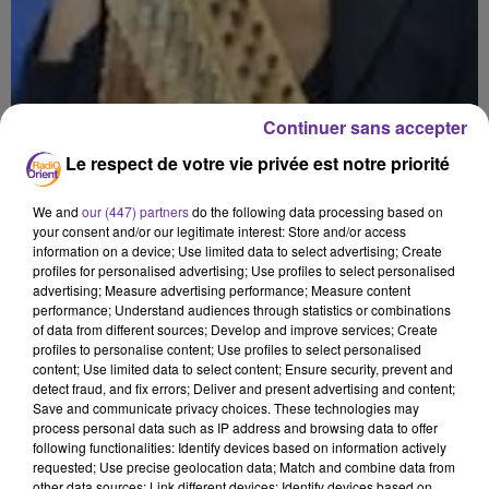
Continuer sans accepter
Le respect de votre vie privée est notre priorité
HEND ZOUARI, LA PRINCESSE DU QANUN
Sawa du lundi 4 avril 2022
We and
our (447) partners
do the following data processing based on
your consent and/or our legitimate interest: Store and/or access
information on a device; Use limited data to select advertising; Create
profiles for personalised advertising; Use profiles to select personalised
advertising; Measure advertising performance; Measure content
performance; Understand audiences through statistics or combinations
of data from different sources; Develop and improve services; Create
profiles to personalise content; Use profiles to select personalised
content; Use limited data to select content; Ensure security, prevent and
detect fraud, and fix errors; Deliver and present advertising and content;
Save and communicate privacy choices. These technologies may
process personal data such as IP address and browsing data to offer
following functionalities: Identify devices based on information actively
requested; Use precise geolocation data; Match and combine data from
other data sources; Link different devices; Identify devices based on