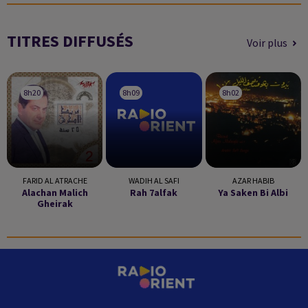
TITRES DIFFUSÉS
Voir plus
8h20
8h20
8h09
8h09
8h02
8h02
FARID AL ATRACHE
WADIH AL SAFI
AZAR HABIB
Alachan Malich
Rah 7alfak
Ya Saken Bi Albi
Gheirak