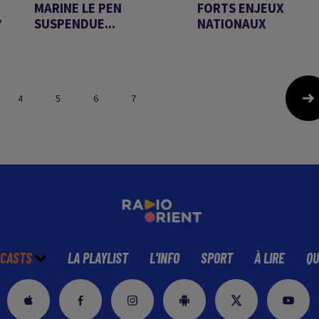
MARINE LE PEN
FORTS ENJEUX
?
SUSPENDUE...
NATIONAUX
Chronique d'Arnaud
Chronique d'Arnaud
Benedetti
Benedetti
4
5
6
7
CASTS
LA PLAYLIST
L'INFO
SPORT
À LIRE
QU