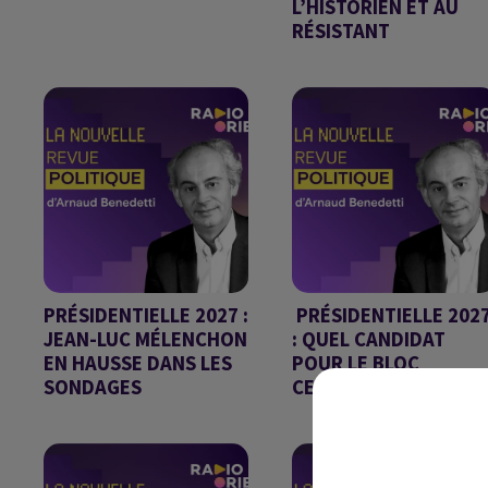
L’HISTORIEN ET AU
Chronique d'Arnaud
RÉSISTANT
Benedetti du 03/07/2026
Chronique d'Arnaud
Benedetti
PRÉSIDENTIELLE 2027 :
PRÉSIDENTIELLE 202
JEAN-LUC MÉLENCHON
: QUEL CANDIDAT
EN HAUSSE DANS LES
POUR LE BLOC
SONDAGES
CENTRAL ?
Chronique d'Arnaud
Chronique d'Arnaud
Benedetti
Benedetti