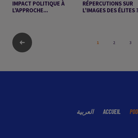
IMPACT POLITIQUE À
RÉPERCUTIONS SUR
L’APPROCHE...
L’IMAGES DES ÉLITES 
Chronique d'Arnaud
Chronique d'Arnaud
Benedetti
Benedetti
1
2
3
العربية
ACCUEIL
POD