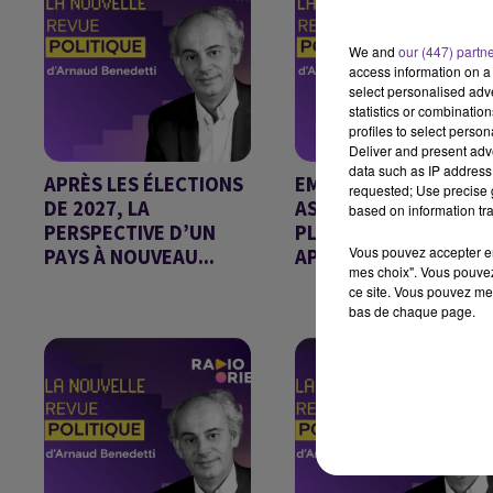
We and
our (447) partn
access information on a 
select personalised ad
statistics or combinatio
profiles to select person
Deliver and present adv
data such as IP address 
APRÈS LES ÉLECTIONS
EMMANUEL MACRON
requested; Use precise g
DE 2027, LA
ASSURE QU'IL NE FER
based on information tra
PERSPECTIVE D’UN
PLUS DE POLITIQUE
Vous pouvez accepter en 
PAYS À NOUVEAU...
APRÈS...
mes choix". Vous pouvez
Chronique d'Arnaud
Chronique d'Arnaud
ce site. Vous pouvez met
Benedetti
Benedetti
bas de chaque page.