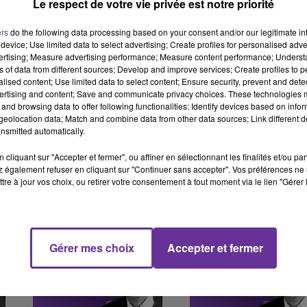
Le respect de votre vie privée est notre priorité
ers
do the following data processing based on your consent and/or our legitimate int
device; Use limited data to select advertising; Create profiles for personalised adver
vertising; Measure advertising performance; Measure content performance; Unders
ns of data from different sources; Develop and improve services; Create profiles to 
alised content; Use limited data to select content; Ensure security, prevent and detect
ertising and content; Save and communicate privacy choices. These technologies
and browsing data to offer following functionalities: Identify devices based on infor
LA DÉTENTION DU
PRÉSIDENTIELLE 2027
eolocation data; Match and combine data from other data sources; Link different de
A
JOURNALISTE
REGARD SUR LES
nsmitted automatically.
FRANÇAIS
CODES DEPUIS LE
cliquant sur "Accepter et fermer", ou affiner en sélectionnant les finalités et/ou pa
CHRISTOPHE GLEIZES
GÉNÉRAL DE...
 également refuser en cliquant sur "Continuer sans accepter". Vos préférences ne 
EN ALGÉRIE...
Chronique d'Arnaud
tre à jour vos choix, ou retirer votre consentement à tout moment via le lien "Gérer 
Chronique d'Arnaud
Benedetti
Benedetti
Gérer mes choix
Accepter et fermer