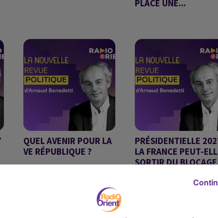
PLACE UNE...
Chronique d'Arnaud
Chronique d'Arnaud
Benedetti du 19 juin 2026
Benedetti
7
QUEL AVENIR POUR LA
PRÉSIDENTIELLE 2027
VE RÉPUBLIQUE ?
LA FRANCE PEUT-ELL
SORTIR DU BLOCAGE.
Chronique d'Arnaud
Chronique d'Arnaud
Benedetti
Contin
Benedetti