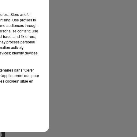
erest: Store and/or
tising; Use profiles to
tand audiences through
personalise content; Use
 fraud, and fix errors;
 may process personal
mation actively
 :
vices; Identify devices
rtenaires dans "Gérer
s'appliqueront que pour
les cookies" situé en