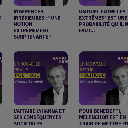
INGÉRENCES
UN DUEL ENTRE LES
S
INTÉRIEURES : “UNE
EXTRÊMES "EST UNE
NOTION
PROBABILITÉ QU'IL 
EXTRÊMEMENT
FAUT...
SURPRENANTE"
Chronique d'Arnaud
Chronique d'Arnaud
Benedetti
Benedetti
L’AFFAIRE LYHANNA ET
POUR BENEDETTI,
SES CONSÉQUENCES
MÉLENCHON EST EN
SOCIÉTALES
TRAIN DE METTRE E