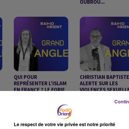
OUBROU...
GRAND ANGLE DU
GRAND ANGLE DU
29/07/2026
28/07/2026
QUI POUR
CHRISTIAN BAPTIST
REPRÉSENTER L’ISLAM
ALERTE SUR LES
EN FRANCE ? LE FORIF
VIOLENCES SEXUELL
LANCE UNE...
COMMISES SUR...
Contin
GRAND ANGLE DU
GRAND ANGLE
23/07/2026
Le respect de votre vie privée est notre priorité