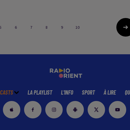
06/07/2026
JUILLET 2026
5
6
7
8
9
10
CASTS
LA PLAYLIST
L'INFO
SPORT
À LIRE
QU