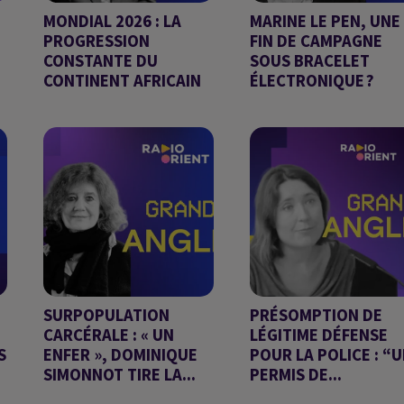
MONDIAL 2026 : LA
MARINE LE PEN, UNE
PROGRESSION
FIN DE CAMPAGNE
CONSTANTE DU
SOUS BRACELET
CONTINENT AFRICAIN
ÉLECTRONIQUE ?
GRAND ANGLE DU
GRAND ANGLE DU
10/07/2026
09/07/2026
SURPOPULATION
PRÉSOMPTION DE
CARCÉRALE : « UN
LÉGITIME DÉFENSE
S
ENFER », DOMINIQUE
POUR LA POLICE : “
SIMONNOT TIRE LA...
PERMIS DE...
GRAND ANGLE DU
GRAND ANGLE DU 03