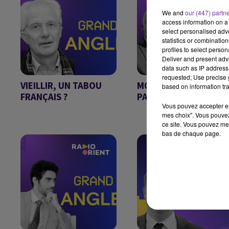
We and
our (447) partn
access information on a 
select personalised ad
statistics or combinatio
profiles to select person
Deliver and present adv
data such as IP address 
requested; Use precise g
VIEILLIR, UN TABOU
MONDIAL 2026 : UNE
based on information tra
FRANÇAIS ?
PAGE SE TOURNE ?
Vous pouvez accepter en 
GRAND ANGLE
GRAND ANGLE DU
mes choix". Vous pouvez
20/07/2026
ce site. Vous pouvez met
bas de chaque page.