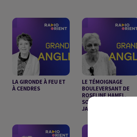
GRAND ANGLE DU
GRAND ANGLE DU
31/07/2026
30/07/2026
LA GIRONDE À FEU ET
LE TÉMOIGNAGE
À CENDRES
BOULEVERSANT DE
ROSELINE HAMEL,
GRAND ANGLE DU
SŒUR DU PÈRE
27/07/2026
JACQUES...
GRAND ANGLE DU
24/07/2026