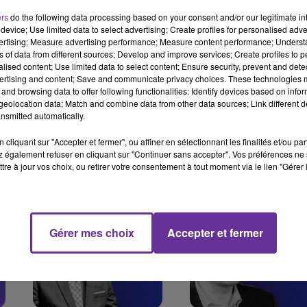
ers
do the following data processing based on your consent and/or our legitimate int
device; Use limited data to select advertising; Create profiles for personalised adver
vertising; Measure advertising performance; Measure content performance; Unders
ns of data from different sources; Develop and improve services; Create profiles to 
alised content; Use limited data to select content; Ensure security, prevent and detect
ertising and content; Save and communicate privacy choices. These technologies
and browsing data to offer following functionalities: Identify devices based on infor
eolocation data; Match and combine data from other data sources; Link different de
SÉCHERESSE : LES
GRANDE MOSQUÉE D
nsmitted automatically.
AGRICULTEURS
PARIS : UN SIÈCLE DE
cliquant sur "Accepter et fermer", ou affiner en sélectionnant les finalités et/ou pa
PAYENT LE PRIX FORT
FOI ET DE MÉMOIRE
 également refuser en cliquant sur "Continuer sans accepter". Vos préférences ne 
GRAND ANGLE
GRAND ANGLE
tre à jour vos choix, ou retirer votre consentement à tout moment via le lien "Gérer 
Gérer mes choix
Accepter et fermer