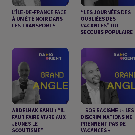
L’ÎLE-DE-FRANCE FACE
“LES JOURNÉES DES
À UN ÉTÉ NOIR DANS
OUBLIÉES DES
LES TRANSPORTS
VACANCES” DU
SECOURS POPULAIRE
GRAND ANGLE DU
GRAND ANGLE DU
06/08/2026
05/08/2026
ABDELHAK SAHLI : “IL
SOS RACISME : « LES
FAUT FAIRE VIVRE AUX
DISCRIMINATIONS NE
JEUNES LE
PRENNENT PAS DE
SCOUTISME”
VACANCES »