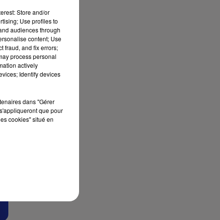
erest: Store and/or
tising; Use profiles to
tand audiences through
personalise content; Use
 fraud, and fix errors;
 may process personal
mation actively
vices; Identify devices
E
rtenaires dans "Gérer
s'appliqueront que pour
les cookies" situé en