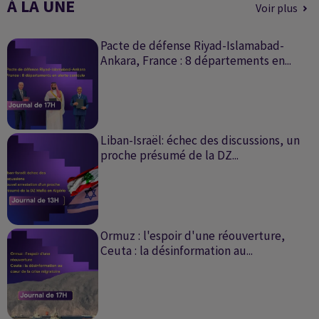
À LA UNE
Alhan al Samaa
Voir plus
Pacte de défense Riyad-Islamabad-
Ankara, France : 8 départements en...
Liban-Israël: échec des discussions, un
proche présumé de la DZ...
Ormuz : l'espoir d'une réouverture,
Ceuta : la désinformation au...