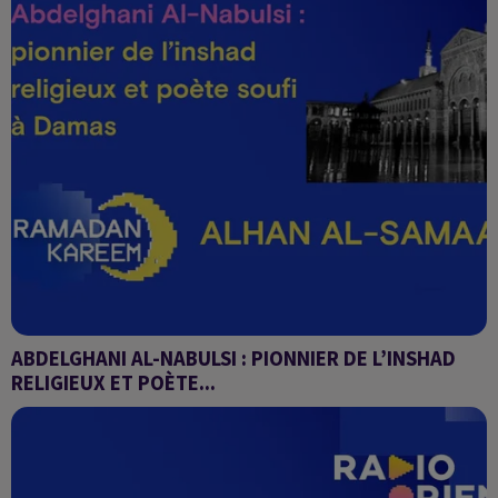
ABDELGHANI AL-NABULSI : PIONNIER DE L’INSHAD
RELIGIEUX ET POÈTE...
Alhan Al-Samaa