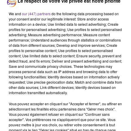
Le respect de votre vie privée est notre priorité
We and
our (447) partners
do the following data processing based on
SAMI YUSUF : COMMENT IL A TRANSFORMÉ LES
your consent and/or our legitimate interest: Store and/or access
ANASHID EN MUSIQUE...
information on a device; Use limited data to select advertising; Create
profiles for personalised advertising; Use profiles to select personalised
Alhan Al-Samaa
advertising; Measure advertising performance; Measure content
performance; Understand audiences through statistics or combinations
of data from different sources; Develop and improve services; Create
profiles to personalise content; Use profiles to select personalised
content; Use limited data to select content; Ensure security, prevent and
detect fraud, and fix errors; Deliver and present advertising and content;
Save and communicate privacy choices. These technologies may
process personal data such as IP address and browsing data to offer
following functionalities: Identify devices based on information actively
requested; Use precise geolocation data; Match and combine data from
other data sources; Link different devices; Identify devices based on
information transmitted automatically.
Vous pouvez accepter en cliquant sur "Accepter et fermer", ou affiner en
sélectionnant les finalités et/ou partenaires dans "Gérer mes choix".
Vous pouvez également refuser en cliquant sur "Continuer sans
accepter". Vos préférences ne s'appliqueront que pour ce site. Vous
pouvez mettre à jour vos choix, ou retirer votre consentement à tout
moment via le lien "Gérer les cookies" situé en bas de chaque page.