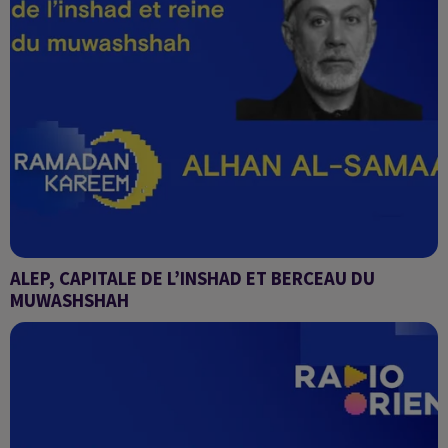
ALEP, CAPITALE DE L’INSHAD ET BERCEAU DU
MUWASHSHAH
Alhan Al-Samaa