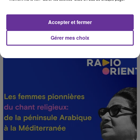
Accepter et fermer
LES DAMES DU “MADAD” : MUNIRA ABDOU ET OUM
Gérer mes choix
KALTHOUM, LA VOIX...
Alhan Al-Samaa