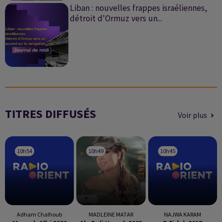
Liban : nouvelles frappes israéliennes,
détroit d'Ormuz vers un...
TITRES DIFFUSÉS
Voir plus
10h54
10h54
10h49
10h49
10h45
10h45
Adham Chalhoub
MADLEINE MATAR
NAJWA KARAM