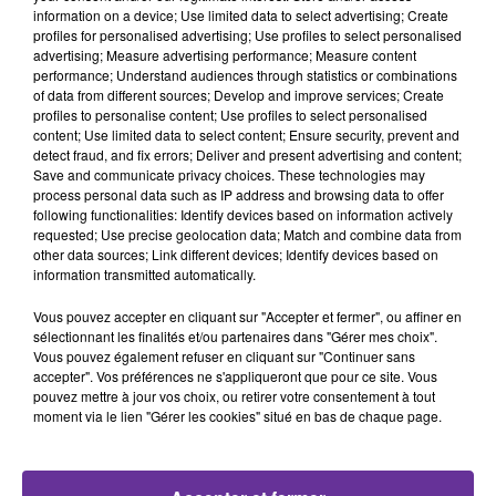
information on a device; Use limited data to select advertising; Create
profiles for personalised advertising; Use profiles to select personalised
Humani’Terre Madame : Fatima SANHAJI responsable de l'a
advertising; Measure advertising performance; Measure content
performance; Understand audiences through statistics or combinations
of data from different sources; Develop and improve services; Create
29 avril 2022 - 10 min 19 sec
profiles to personalise content; Use profiles to select personalised
content; Use limited data to select content; Ensure security, prevent and
SAWA : FATIMA SANHAJI RESPONSABLE DE
detect fraud, and fix errors; Deliver and present advertising and content;
L'ASSOCIATION HUMANI’TERRE
Save and communicate privacy choices. These technologies may
process personal data such as IP address and browsing data to offer
JS
following functionalities: Identify devices based on information actively
requested; Use precise geolocation data; Match and combine data from
Fatima SANHAJI responsable de l'association
other data sources; Link different devices; Identify devices based on
Humani’Terre
information transmitted automatically.
"Humani’Terre" est une association humanitaire
Vous pouvez accepter en cliquant sur "Accepter et fermer", ou affiner en
sélectionnant les finalités et/ou partenaires dans "Gérer mes choix".
française qui vient en aide aux populations en
Vous pouvez également refuser en cliquant sur "Continuer sans
détresse.Sa préoccupation première est d’assurer les
accepter". Vos préférences ne s'appliqueront que pour ce site. Vous
pouvez mettre à jour vos choix, ou retirer votre consentement à tout
besoins fondamentaux des familles nécessiteuses et
moment via le lien "Gérer les cookies" situé en bas de chaque page.
de leurs enfants notamment dans le domaine de
l’alimentation et de la santé.