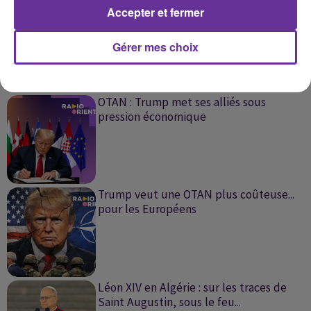
Accepter et fermer
Gérer mes choix
SUR LE MÊME SUJET
OTAN : Trump met ses alliés sous
pression économique
Trump veut une OTAN plus coûteuse...
pour les Européens
Léon XIV en Algérie : sur les traces de
Saint Augustin, sous le feu...