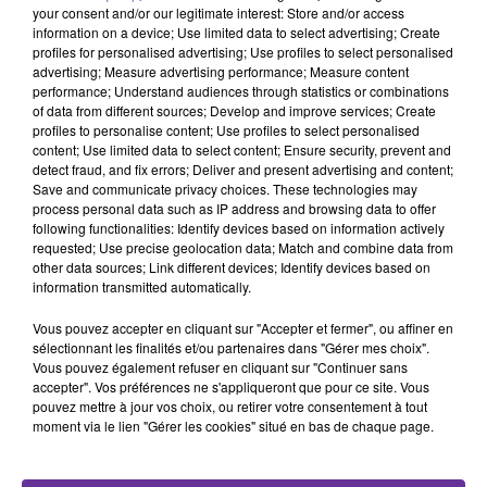
négociations à son émissaire Steve Witkoff. Une
your consent and/or our legitimate interest: Store and/or access
information on a device; Use limited data to select advertising; Create
première rencontre avec les représentants iraniens a eu
profiles for personalised advertising; Use profiles to select personalised
lieu le samedi 12 avril à Mascate dans le Sultanat
advertising; Measure advertising performance; Measure content
d’Oman, et une deuxième est prévue ce samedi à Rome.
performance; Understand audiences through statistics or combinations
of data from different sources; Develop and improve services; Create
Comment un nouvel accord pourrait redéfinir les
profiles to personalise content; Use profiles to select personalised
rapports de force dans la région. Réponse de Fatima
content; Use limited data to select content; Ensure security, prevent and
Moussaoui, Docteur en Sécurité internationale et
detect fraud, and fix errors; Deliver and present advertising and content;
Save and communicate privacy choices. These technologies may
enseignante à l'École d’Affaires Publiques Sciences Po
process personal data such as IP address and browsing data to offer
Paris.
following functionalities: Identify devices based on information actively
requested; Use precise geolocation data; Match and combine data from
other data sources; Link different devices; Identify devices based on
information transmitted automatically.
0:00
8 min 29 sec
Vous pouvez accepter en cliquant sur "Accepter et fermer", ou affiner en
sélectionnant les finalités et/ou partenaires dans "Gérer mes choix".
Vous pouvez également refuser en cliquant sur "Continuer sans
accepter". Vos préférences ne s'appliqueront que pour ce site. Vous
pouvez mettre à jour vos choix, ou retirer votre consentement à tout
moment via le lien "Gérer les cookies" situé en bas de chaque page.