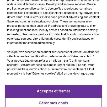
of data from different sources; Develop and improve services; Create
Étapes Décès du pape
profiles to personalise content; Use profiles to select personalised
content; Use limited data to select content; Ensure security, prevent and
detect fraud, and fix errors; Deliver and present advertising and content;
Save and communicate privacy choices. These technologies may
process personal data such as IP address and browsing data to offer
0:00
14 min 53 sec
following functionalities: Identify devices based on information actively
requested; Use precise geolocation data; Match and combine data from
other data sources; Link different devices; Identify devices based on
information transmitted automatically.
Vous pouvez accepter en cliquant sur "Accepter et fermer", ou affiner en
sélectionnant les finalités et/ou partenaires dans "Gérer mes choix".
Vous pouvez également refuser en cliquant sur "Continuer sans
accepter". Vos préférences ne s'appliqueront que pour ce site. Vous
pouvez mettre à jour vos choix, ou retirer votre consentement à tout
moment via le lien "Gérer les cookies" situé en bas de chaque page.
SUR LE MÊME SUJET
Accepter et fermer
Le Vatican face à l’intelligence
Gérer mes choix
artificielle : le pape appelle à...