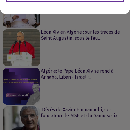
Léon XIV en Algérie : sur les traces de
Saint Augustin, sous le feu...
Algérie: le Pape Léon XIV se rend à
Annaba, Liban - Israël :...
Décès de Xavier Emmanuelli, co-
fondateur de MSF et du Samu social