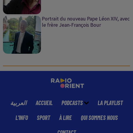
Portrait du nouveau Pape Léon XIV, avec
le frère Jean-François Bour
العربية
ACCUEIL
PODCASTS
LA PLAYLIST
L'INFO
SPORT
À LIRE
QUI SOMMES NOUS
CONTACT