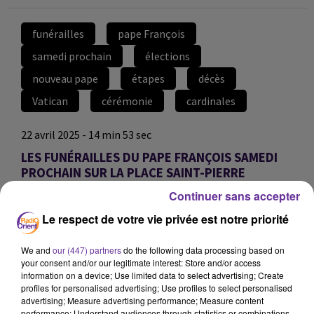
funérailles
pape François
samedi prochain
élections
nouveau pape
étapes
décès
Vatican
cérémonie
cardinales
22 avril 2025 - 14 min 53 sec
LES FUNÉRAILLES DU PAPE FRANÇOIS SAMEDI
PROCHAIN SUR LA PLACE SAINT-PIERRE
Continuer sans accepter
Wallis Gleize
Le respect de votre vie privée est notre priorité
LE JOURNAL EN LANGUE FRANÇAISE DU SOIR
22/04/2025
We and
our (447) partners
do the following data processing based on
your consent and/or our legitimate interest: Store and/or access
TITRES :
information on a device; Use limited data to select advertising; Create
profiles for personalised advertising; Use profiles to select personalised
Les funérailles du pape François samedi prochain
advertising; Measure advertising performance; Measure content
Élections d’un nouveau pape
performance; Understand audiences through statistics or combinations