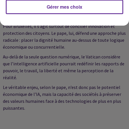
Si l’Union européenne a déjà adopté plusieurs textes, dont le
Gérer mes choix
AI Act, pour encadrer l’intelligence artificielle, le Vatican juge
ces initiatives encore insuffisantes.
Pour Bruxelles, il s’agit surtout de concilier innovation et
protection des citoyens. Le pape, lui, défend une approche plus
radicale : placer la dignité humaine au-dessus de toute logique
économique ou concurrentielle.
Au-delà de la seule question numérique, le Vatican considère
que l’intelligence artificielle pourrait redéfinir les rapports de
pouvoir, le travail, la liberté et même la perception de la
réalité.
Le véritable enjeu, selon le pape, n’est donc pas le potentiel
économique de l’IA, mais la capacité des sociétés à préserver
des valeurs humaines face à des technologies de plus en plus
puissantes.