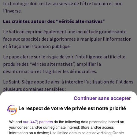
technologie doit rester au service de l’être humain et non
l’inverse.
Les craintes autour des “vérités alternatives”
Le Vatican exprime également une inquiétude grandissante
face aux capacités des algorithmes à manipuler l’information
et à façonner l’opinion publique.
Le pape alerte sur le risque de voir l’intelligence artificielle
produire des “vérités alternatives”, amplifier la
désinformation et fragiliser les démocraties.
Le Saint-Siège appelle ainsi à interdire l’utilisation de l’IA dans
plusieurs domaines sensibles :
Continuer sans accepter
les systèmes d’armement autonomes ;
Le respect de votre vie privée est notre priorité
la surveillance de masse ;
la manipulation électorale ;
We and
our (447) partners
do the following data processing based on
your consent and/or our legitimate interest: Store and/or access
les campagnes de désinformation ;
information on a device; Use limited data to select advertising; Create