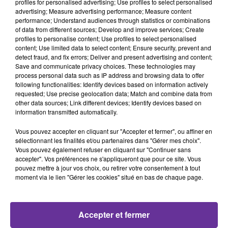
profiles for personalised advertising; Use profiles to select personalised
les outils de contrôle de l’opinion publique.
advertising; Measure advertising performance; Measure content
performance; Understand audiences through statistics or combinations
Le pape Léon XIV insiste aussi sur les conséquences sociales de
of data from different sources; Develop and improve services; Create
l’automatisation.
profiles to personalise content; Use profiles to select personalised
content; Use limited data to select content; Ensure security, prevent and
Le Vatican redoute un monde où les décisions liées à l’emploi
detect fraud, and fix errors; Deliver and present advertising and content;
seraient entièrement confiées à des systèmes automatisés :
Save and communicate privacy choices. These technologies may
process personal data such as IP address and browsing data to offer
recrutement, évaluation des performances, licenciements ou
following functionalities: Identify devices based on information actively
fixation des salaires.
requested; Use precise geolocation data; Match and combine data from
other data sources; Link different devices; Identify devices based on
Le Saint-Siège demande que toute décision algorithmique
information transmitted automatically.
affectant un salarié fasse l’objet d’une validation humaine. Il
Vous pouvez accepter en cliquant sur "Accepter et fermer", ou affiner en
appelle également les entreprises et les gouvernements à
sélectionnant les finalités et/ou partenaires dans "Gérer mes choix".
investir dans la formation et la reconversion des travailleurs
Vous pouvez également refuser en cliquant sur "Continuer sans
menacés par l’automatisation.
accepter". Vos préférences ne s'appliqueront que pour ce site. Vous
pouvez mettre à jour vos choix, ou retirer votre consentement à tout
Autre sujet de préoccupation : l’usage de l’intelligence
moment via le lien "Gérer les cookies" situé en bas de chaque page.
artificielle pour renforcer la surveillance numérique dans les
entreprises ou affaiblir l’action syndicale.
Accepter et fermer
L’Europe régule, le Vatican veut aller plus loin