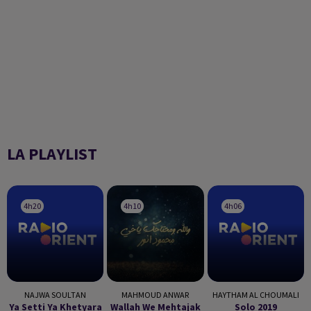
LA PLAYLIST
4h20
4h20
4h10
4h10
4h06
4h06
NAJWA SOULTAN
MAHMOUD ANWAR
HAYTHAM AL CHOUMALI
Ya Setti Ya Khetyara
Wallah We Mehtajak
Solo 2019