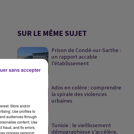
SUR LE MÊME SUJET
Prison de Condé-sur-Sarthe :
un rapport accable
l'établissement
uer sans accepter
Ados en colère : comprendre
la spirale des violences
urbaines
erest: Store and/or
tising; Use profiles to
tand audiences through
personalise content; Use
Tunisie : le vieillissement
 fraud, and fix errors;
démographique s’accélère,
 may process personal