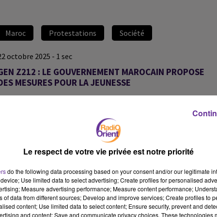
Maroc
Protestations
Société
22 octobre 2025 - 1 sec
GEN Z212 : LE GOUVERNEMENT MAROCAIN PROPOSE
DES MESURES POUR LA JEUNESSE
François-Xavier De Calonne
Contin
Grand Angle du 22 octobre 2025
Le gouvernement marocain dévoile un vaste plan en faveur de la
jeunesse. Près de 13 milliards d’euros seront consacrés à
Le respect de votre vie privée est notre priorité
l’éducation et à la santé, avec la création de plus de 27 000 postes
dans ces deux secteurs.
ers
do the following data processing based on your consent and/or our legitimate int
device; Use limited data to select advertising; Create profiles for personalised adver
Dans cet épisode, François-Xavier de Calonne reçoit Mohamed
vertising; Measure advertising performance; Measure content performance; Unders
Ezzouak pour décrypter cette initiative ambitieuse, pensée pour
ns of data from different sources; Develop and improve services; Create profiles to 
alised content; Use limited data to select content; Ensure security, prevent and detect
répondre aux attentes de la génération Z et renforcer les services
ertising and content; Save and communicate privacy choices. These technologies