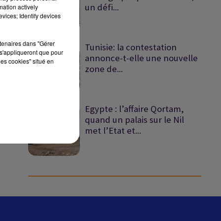
un défi...
mation actively
vices; Identify devices
rtenaires dans "Gérer
Tunisie: la contestation
sec
s'appliqueront que pour
annonce-t-elle une nouvelle
les cookies" situé en
zone de...
Egypte : l’affaire Qortam,
quand un palais sur le Nil
met l’Etat et...