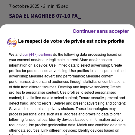
7 octobre 2025 - 3 min 45 sec
SADA EL MAGHREB 07-10 PA_
omar
Continuer sans accepter
SADA EL MAGHREB 07-10 PA_
Le respect de votre vie privée est notre priorité
SADA EL MAGHREB 07-10 PA_
We and
our (447) partners
do the following data processing based on
your consent and/or our legitimate interest: Store and/or access
0:00
3 min 45 sec
information on a device; Use limited data to select advertising; Create
profiles for personalised advertising; Use profiles to select personalised
advertising; Measure advertising performance; Measure content
performance; Understand audiences through statistics or combinations
of data from different sources; Develop and improve services; Create
profiles to personalise content; Use profiles to select personalised
content; Use limited data to select content; Ensure security, prevent and
detect fraud, and fix errors; Deliver and present advertising and content;
Save and communicate privacy choices. These technologies may
process personal data such as IP address and browsing data to offer
following functionalities: Identify devices based on information actively
requested; Use precise geolocation data; Match and combine data from
other data sources; Link different devices; Identify devices based on