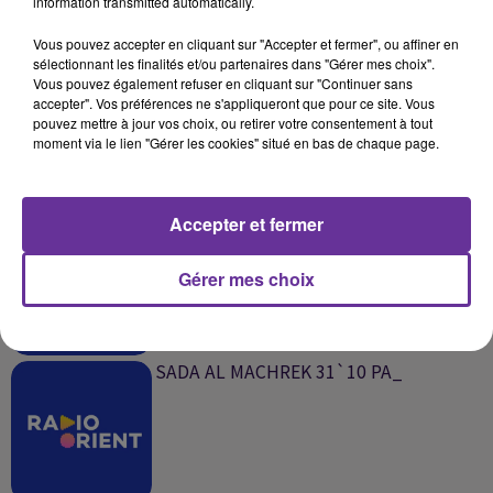
information transmitted automatically.
SUR LE MÊME SUJET
Vous pouvez accepter en cliquant sur "Accepter et fermer", ou affiner en
sélectionnant les finalités et/ou partenaires dans "Gérer mes choix".
SADA EL MAGHREB 07-01 PA__1
Vous pouvez également refuser en cliquant sur "Continuer sans
accepter". Vos préférences ne s'appliqueront que pour ce site. Vous
pouvez mettre à jour vos choix, ou retirer votre consentement à tout
moment via le lien "Gérer les cookies" situé en bas de chaque page.
Accepter et fermer
SADA AL MAGHREB 31`10 PA_
Gérer mes choix
SADA AL MACHREK 31`10 PA_