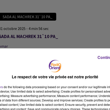
SADA AL MACHREK 31`10 PA_
31 octobre 2025 - 4 min 56 sec
SADA AL MACHREK 31`10 PA_
omar
SADA AL MACHREK 31`10 PA_
Contin
SADA AL MACHREK 31`10 PA_
Le respect de votre vie privée est notre priorité
ers
do the following data processing based on your consent and/or our legitimate int
device; Use limited data to select advertising; Create profiles for personalised adver
vertising; Measure advertising performance; Measure content performance; Unders
ns of data from different sources; Develop and improve services; Create profiles to 
alised content; Use limited data to select content; Ensure security, prevent and detect
ertising and content; Save and communicate privacy choices. These technologies