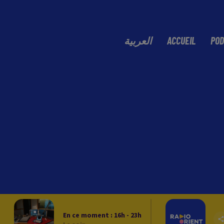
العربية
ACCUEIL
POD
En ce moment :
16
h -
23
h