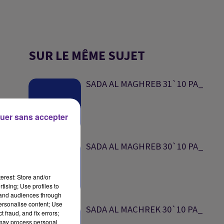
SUR LE MÊME SUJET
SADA AL MAGHREB 31`10 PA_
uer sans accepter
SADA AL MAGHREB 30`10 PA_
erest: Store and/or
tising; Use profiles to
tand audiences through
personalise content; Use
SADA AL MACHREK 30`10 PA_
 fraud, and fix errors;
 may process personal