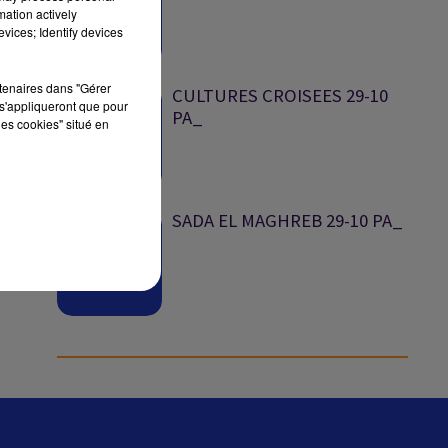
mation actively
vices; Identify devices
sec
rtenaires dans "Gérer
CULTURES CROISEES 29-10
s'appliqueront que pour
PA_
les cookies" situé en
SADA EL MAGHREB 29-10 PA_