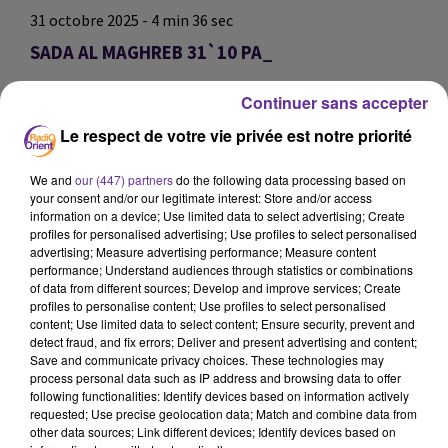
31 octobre 2025 - 4 min 36 sec
SADA AL MAGHREB 31`10 PA_
omar
Continuer sans accepter
SADA AL MAGHREB 31`10 PA_
Le respect de votre vie privée est notre priorité
SADA AL MAGHREB 31`10 PA_
We and
our (447) partners
do the following data processing based on
your consent and/or our legitimate interest: Store and/or access
0:00
4 min 36 sec
information on a device; Use limited data to select advertising; Create
profiles for personalised advertising; Use profiles to select personalised
advertising; Measure advertising performance; Measure content
performance; Understand audiences through statistics or combinations
of data from different sources; Develop and improve services; Create
profiles to personalise content; Use profiles to select personalised
content; Use limited data to select content; Ensure security, prevent and
detect fraud, and fix errors; Deliver and present advertising and content;
Save and communicate privacy choices. These technologies may
process personal data such as IP address and browsing data to offer
following functionalities: Identify devices based on information actively
requested; Use precise geolocation data; Match and combine data from
other data sources; Link different devices; Identify devices based on