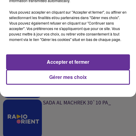
information transmitted automatically.
SUR LE MÊME SUJET
Vous pouvez accepter en cliquant sur "Accepter et fermer", ou affiner en
sélectionnant les finalités et/ou partenaires dans "Gérer mes choix".
SADA AL MACHREK 31`10 PA_
Vous pouvez également refuser en cliquant sur "Continuer sans
accepter". Vos préférences ne s'appliqueront que pour ce site. Vous
pouvez mettre à jour vos choix, ou retirer votre consentement à tout
moment via le lien "Gérer les cookies" situé en bas de chaque page.
Accepter et fermer
SADA AL MAGHREB 30`10 PA_
Gérer mes choix
SADA AL MACHREK 30`10 PA_