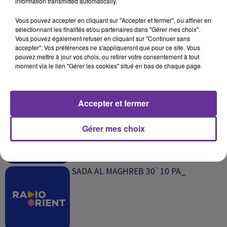
information transmitted automatically.
SUR LE MÊME SUJET
Vous pouvez accepter en cliquant sur "Accepter et fermer", ou affiner en
sélectionnant les finalités et/ou partenaires dans "Gérer mes choix".
SADA AL MAGHREB 31`10 PA_
Vous pouvez également refuser en cliquant sur "Continuer sans
accepter". Vos préférences ne s'appliqueront que pour ce site. Vous
pouvez mettre à jour vos choix, ou retirer votre consentement à tout
moment via le lien "Gérer les cookies" situé en bas de chaque page.
Accepter et fermer
SADA AL MACHREK 31`10 PA_
Gérer mes choix
SADA AL MAGHREB 30`10 PA_