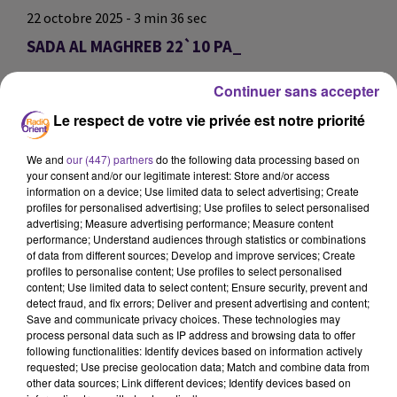
22 octobre 2025 - 3 min 36 sec
SADA AL MAGHREB 22`10 PA_
omar
Continuer sans accepter
SADA AL MAGHREB 22`10 PA_
Le respect de votre vie privée est notre priorité
SADA AL MAGHREB 22`10 PA_
We and
our (447) partners
do the following data processing based on
your consent and/or our legitimate interest: Store and/or access
0:00
3 min 36 sec
information on a device; Use limited data to select advertising; Create
profiles for personalised advertising; Use profiles to select personalised
advertising; Measure advertising performance; Measure content
performance; Understand audiences through statistics or combinations
of data from different sources; Develop and improve services; Create
profiles to personalise content; Use profiles to select personalised
content; Use limited data to select content; Ensure security, prevent and
detect fraud, and fix errors; Deliver and present advertising and content;
Save and communicate privacy choices. These technologies may
process personal data such as IP address and browsing data to offer
following functionalities: Identify devices based on information actively
requested; Use precise geolocation data; Match and combine data from
other data sources; Link different devices; Identify devices based on