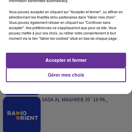
information transmitted automatically.
SUR LE MÊME SUJET
Vous pouvez accepter en cliquant sur "Accepter et fermer", ou affiner en
sélectionnant les finalités et/ou partenaires dans "Gérer mes choix".
SADA AL MAGHREB 31`10 PA_
Vous pouvez également refuser en cliquant sur "Continuer sans
accepter". Vos préférences ne s'appliqueront que pour ce site. Vous
pouvez mettre à jour vos choix, ou retirer votre consentement à tout
moment via le lien "Gérer les cookies" situé en bas de chaque page.
Accepter et fermer
SADA AL MACHREK 31`10 PA_
Gérer mes choix
SADA AL MAGHREB 30`10 PA_