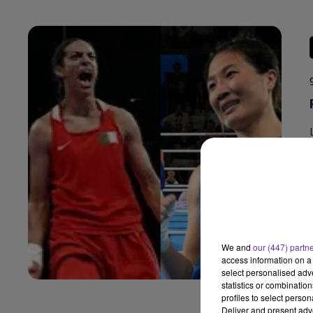
We and
our (447) partn
access information on a 
select personalised ad
statistics or combinatio
profiles to select person
Deliver and present adv