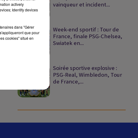
vainqueur et incident...
mation actively
vices; Identify devices
sec
rtenaires dans "Gérer
Week-end sportif : Tour de
s'appliqueront que pour
France, finale PSG-Chelsea,
les cookies" situé en
Swiatek en...
Soirée sportive explosive :
PSG-Real, Wimbledon, Tour
de France,...