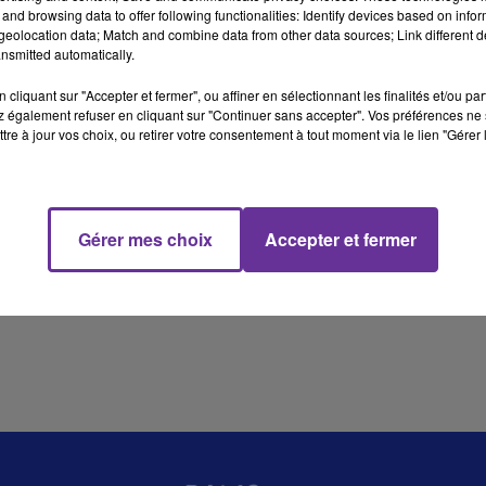
and browsing data to offer following functionalities: Identify devices based on infor
eolocation data; Match and combine data from other data sources; Link different de
nsmitted automatically.
11 min 25 
cliquant sur "Accepter et fermer", ou affiner en sélectionnant les finalités et/ou pa
 également refuser en cliquant sur "Continuer sans accepter". Vos préférences ne 
tre à jour vos choix, ou retirer votre consentement à tout moment via le lien "Gérer 
Gérer mes choix
Accepter et fermer