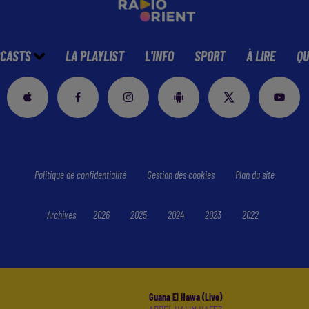
CASTS
LA PLAYLIST
L'INFO
SPORT
À LIRE
QU
Politique de confidentialité
Gestion des cookies
Plan du site
Archives
2026
2025
2024
2023
2022
Guana El Hawa (live)