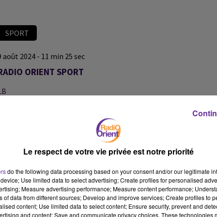
SPORT
9 août 2024 - 11 min 25 sec
RADIO ORIENT SPORT
LB
Radio Orient Sport
Contin
À 22h51 l’Algerie attend sa médaille en or
Grâce à la boxeuse Imane Khelif qui affrontera la Chinoise Yang Liu
en
Le respect de votre vie privée est notre priorité
finale des - 66 kg ..
Tous les détails dans votre journal du sport de Radio Orient
ers
do the following data processing based on your consent and/or our legitimate int
device; Use limited data to select advertising; Create profiles for personalised adver
vertising; Measure advertising performance; Measure content performance; Unders
ns of data from different sources; Develop and improve services; Create profiles to 
alised content; Use limited data to select content; Ensure security, prevent and detect
ertising and content; Save and communicate privacy choices. These technologies