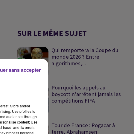
SUR LE MÊME SUJET
Qui remportera la Coupe du
monde 2026 ? Entre
algorithmes,...
uer sans accepter
Pourquoi les appels au
boycott n’arrêtent jamais les
compétitions FIFA
erest: Store and/or
tising; Use profiles to
tand audiences through
personalise content; Use
Tour de France : Pogacar à
 fraud, and fix errors;
terre, Abrahamsen
 may process personal