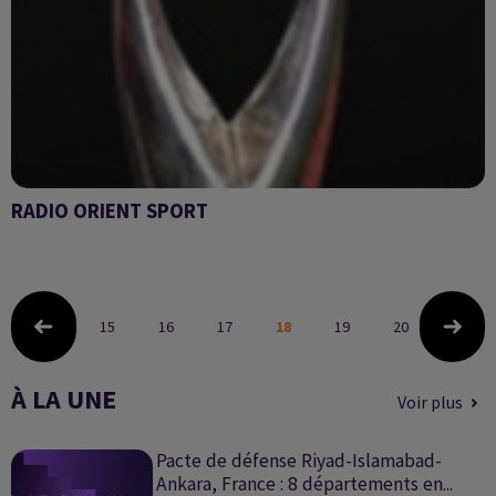
RADIO ORIENT SPORT
Radio Orient sport
15
16
17
18
19
20
21
À LA UNE
Voir plus
Pacte de défense Riyad-Islamabad-
Ankara, France : 8 départements en...