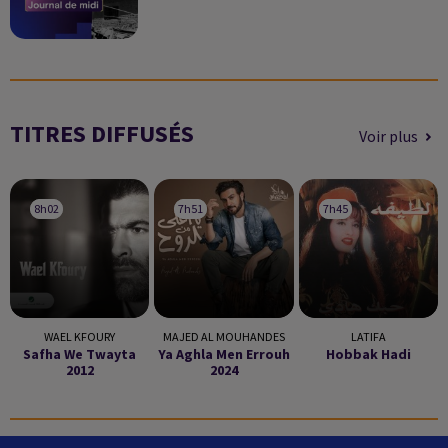
TITRES DIFFUSÉS
Voir plus
8h02
8h02
7h51
7h51
7h45
7h45
WAEL KFOURY
MAJED AL MOUHANDES
LATIFA
Safha We Twayta
Ya Aghla Men Errouh
Hobbak Hadi
2012
2024