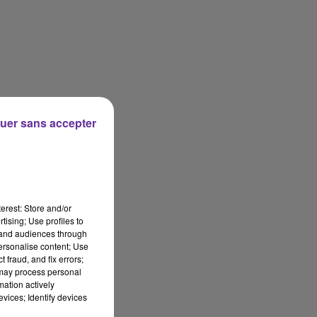
uer sans accepter
erest: Store and/or
tising; Use profiles to
tand audiences through
personalise content; Use
 fraud, and fix errors;
 may process personal
mation actively
vices; Identify devices