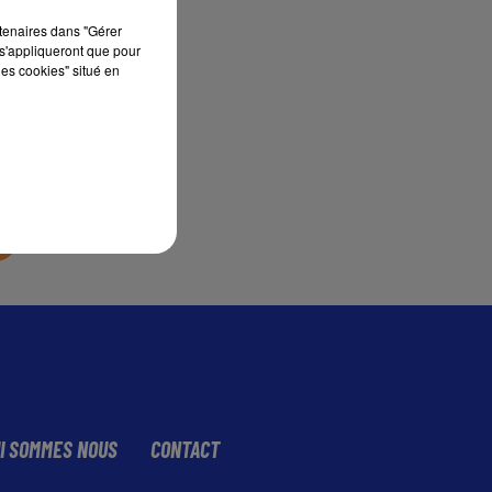
rtenaires dans "Gérer
s'appliqueront que pour
sec
les cookies" situé en
I SOMMES NOUS
CONTACT