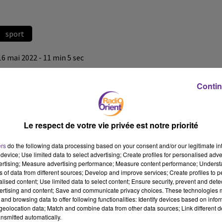
sport
16 mai 2022 - 11 min 5 sec
RADIO ORIENT SPORT
Contin
LB
Radio Orient sport
Le respect de votre vie privée est notre priorité
On débute notre journal du sport avec la championne Tunisienne
Ons Jabeur ;Finaliste en Italie, La championne gagne une place
ers
do the following data processing based on your consent and/or our legitimate int
pour atteindre le sixième rang, son meilleur résultat en
device; Use limited data to select advertising; Create profiles for personalised adver
carrière…
vertising; Measure advertising performance; Measure content performance; Unders
ns of data from different sources; Develop and improve services; Create profiles to 
alised content; Use limited data to select content; Ensure security, prevent and detect
ertising and content; Save and communicate privacy choices. These technologies
and browsing data to offer following functionalities: Identify devices based on infor
eolocation data; Match and combine data from other data sources; Link different de
nsmitted automatically.