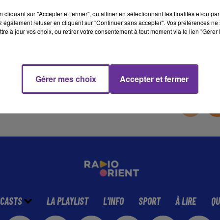
cliquant sur "Accepter et fermer", ou affiner en sélectionnant les finalités et/ou pa
 également refuser en cliquant sur "Continuer sans accepter". Vos préférences ne 
11 min 5 
tre à jour vos choix, ou retirer votre consentement à tout moment via le lien "Gérer 
Gérer mes choix
Accepter et fermer
CASTS
LA PLAYLIST
L'INFO
SPORT
À LIRE
QU