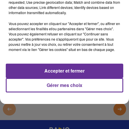
requested; Use precise geolocation data; Match and combine data from
RADIO ORIENT SPORT
other data sources; Link different devices; Identify devices based on
information transmitted automatically.
LB
Vous pouvez accepter en cliquant sur "Accepter et fermer", ou affiner en
Radio Orient sport
sélectionnant les finalités et/ou partenaires dans "Gérer mes choix".
Vous pouvez également refuser en cliquant sur "Continuer sans
La Russie risque d’être exclue de plusieurs fédérations
accepter". Vos préférences ne s'appliqueront que pour ce site. Vous
sportives et dans plusieurs disciplines suite à l’invasion
pouvez mettre à jour vos choix, ou retirer votre consentement à tout
de l’Ukraine , les détails dans notre éditions sportive
moment via le lien "Gérer les cookies" situé en bas de chaque page.
0:00
12 min 48 sec
Accepter et fermer
Gérer mes choix