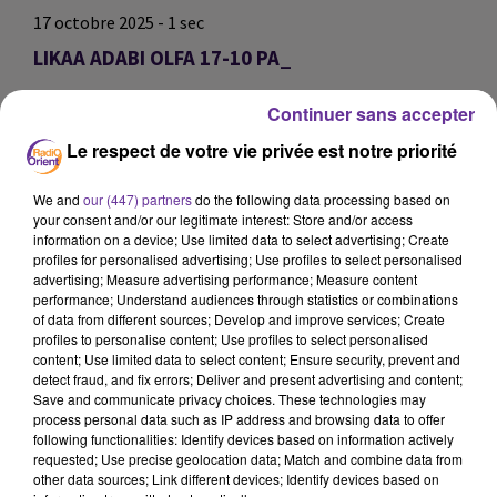
17 octobre 2025 - 1 sec
LIKAA ADABI OLFA 17-10 PA_
omar
Continuer sans accepter
LIKAA ADABI OLFA 17-10 PA_
Le respect de votre vie privée est notre priorité
LIKAA ADABI OLFA 17-10 PA_
We and
our (447) partners
do the following data processing based on
your consent and/or our legitimate interest: Store and/or access
0:00
1 sec
information on a device; Use limited data to select advertising; Create
profiles for personalised advertising; Use profiles to select personalised
advertising; Measure advertising performance; Measure content
performance; Understand audiences through statistics or combinations
of data from different sources; Develop and improve services; Create
profiles to personalise content; Use profiles to select personalised
content; Use limited data to select content; Ensure security, prevent and
detect fraud, and fix errors; Deliver and present advertising and content;
Save and communicate privacy choices. These technologies may
process personal data such as IP address and browsing data to offer
following functionalities: Identify devices based on information actively
requested; Use precise geolocation data; Match and combine data from
other data sources; Link different devices; Identify devices based on