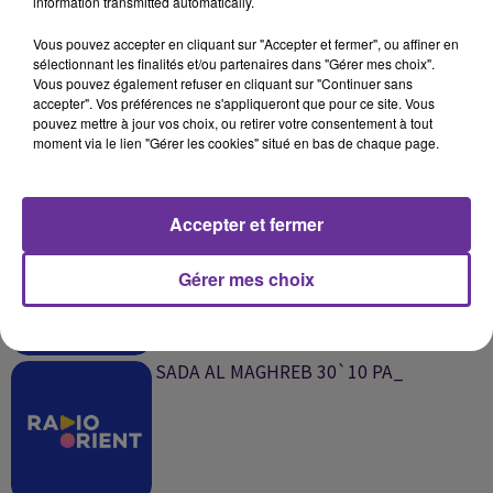
information transmitted automatically.
SUR LE MÊME SUJET
Vous pouvez accepter en cliquant sur "Accepter et fermer", ou affiner en
sélectionnant les finalités et/ou partenaires dans "Gérer mes choix".
SADA AL MAGHREB 31`10 PA_
Vous pouvez également refuser en cliquant sur "Continuer sans
accepter". Vos préférences ne s'appliqueront que pour ce site. Vous
pouvez mettre à jour vos choix, ou retirer votre consentement à tout
moment via le lien "Gérer les cookies" situé en bas de chaque page.
Accepter et fermer
SADA AL MACHREK 31`10 PA_
Gérer mes choix
SADA AL MAGHREB 30`10 PA_