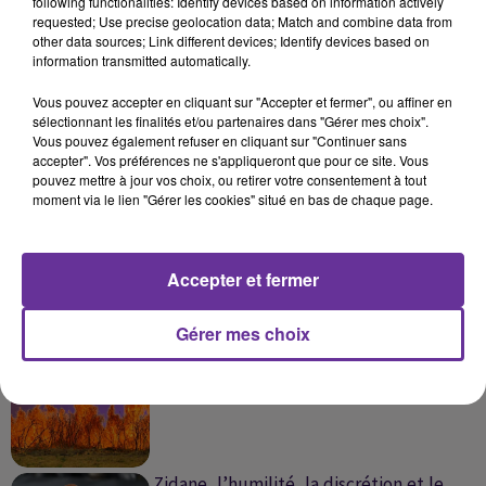
following functionalities: Identify devices based on information actively
requested; Use precise geolocation data; Match and combine data from
other data sources; Link different devices; Identify devices based on
information transmitted automatically.
Vous pouvez accepter en cliquant sur "Accepter et fermer", ou affiner en
sélectionnant les finalités et/ou partenaires dans "Gérer mes choix".
SUR LE MÊME SUJET
Vous pouvez également refuser en cliquant sur "Continuer sans
accepter". Vos préférences ne s'appliqueront que pour ce site. Vous
pouvez mettre à jour vos choix, ou retirer votre consentement à tout
Présidentielle 2027 : plusieurs candidats
moment via le lien "Gérer les cookies" situé en bas de chaque page.
ciblés par des ingérences...
Accepter et fermer
Gérer mes choix
France : la canicule fait son retour, 42 °C
attendus et risque...
Zidane, l’humilité, la discrétion et le