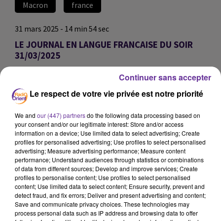
Macron
france
31 mars 2025 - 14 min 54 sec
LE JOURNAL EN LANGUE FRANCAISE DU SOIR
31/03/2025
Wallis Gleize
Continuer sans accepter
LE JOURNAL EN LANGUE FRANCAISE DU SOIR
Le respect de votre vie privée est notre priorité
31/03/2025
We and
our (447) partners
do the following data processing based on
LE JOURNAL EN LANGUE FRANCAISE DU SOIR
your consent and/or our legitimate interest: Store and/or access
31/03/2025
information on a device; Use limited data to select advertising; Create
profiles for personalised advertising; Use profiles to select personalised
advertising; Measure advertising performance; Measure content
0:00
14 min 54 sec
performance; Understand audiences through statistics or combinations
of data from different sources; Develop and improve services; Create
profiles to personalise content; Use profiles to select personalised
content; Use limited data to select content; Ensure security, prevent and
detect fraud, and fix errors; Deliver and present advertising and content;
Save and communicate privacy choices. These technologies may
process personal data such as IP address and browsing data to offer