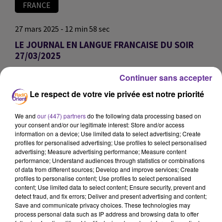
FRANCE
27 mars 2025 - 12 min 58 sec
LE JOURNAL EN LANGUE FRANCAISE DU SOIR
27/03/2025
Nawal El Hammouchi
Continuer sans accepter
LE JOURNAL EN LANGUE FRANCAISE DU SOIR
Le respect de votre vie privée est notre priorité
27/03/2025
We and
our (447) partners
do the following data processing based on
LE JOURNAL EN LANGUE FRANCAISE DU SOIR
your consent and/or our legitimate interest: Store and/or access
27/03/2025
information on a device; Use limited data to select advertising; Create
profiles for personalised advertising; Use profiles to select personalised
advertising; Measure advertising performance; Measure content
0:00
12 min 58 sec
performance; Understand audiences through statistics or combinations
of data from different sources; Develop and improve services; Create
profiles to personalise content; Use profiles to select personalised
content; Use limited data to select content; Ensure security, prevent and
detect fraud, and fix errors; Deliver and present advertising and content;
Save and communicate privacy choices. These technologies may
process personal data such as IP address and browsing data to offer