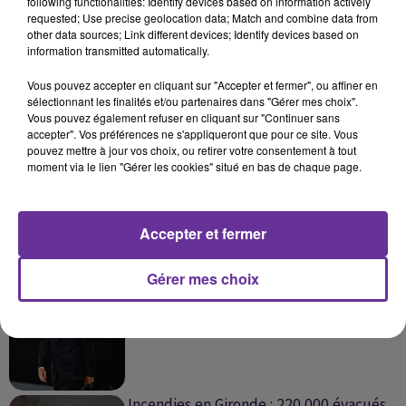
following functionalities: Identify devices based on information actively
requested; Use precise geolocation data; Match and combine data from
other data sources; Link different devices; Identify devices based on
information transmitted automatically.
Vous pouvez accepter en cliquant sur "Accepter et fermer", ou affiner en
sélectionnant les finalités et/ou partenaires dans "Gérer mes choix".
SUR LE MÊME SUJET
Vous pouvez également refuser en cliquant sur "Continuer sans
accepter". Vos préférences ne s'appliqueront que pour ce site. Vous
pouvez mettre à jour vos choix, ou retirer votre consentement à tout
France : la canicule fait son retour, 42 °C
moment via le lien "Gérer les cookies" situé en bas de chaque page.
attendus et risque...
Accepter et fermer
Gérer mes choix
Zidane, l’humilité, la discrétion et le
talent récompensés
Incendies en Gironde : 220 000 évacués,