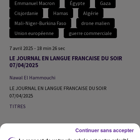
Emmanuel Macron
Égypte
Gaza
Cisjordanie
Hamas
Algérie
Mali-Niger-Burkina Faso
drone malien
Union européenne
guerre commerciale
7 avril 2025 - 18 min 26 sec
LE JOURNAL EN LANGUE FRANCAISE DU SOIR
07/04/2025
Nawal El Hammouchi
LE JOURNAL EN LANGUE FRANCAISE DU SOIR
07/04/2025
TITRES
Depuis le Caire, en Égypte, Emmanuel Macron a annoncé
Continuer sans accepter
s'opposer "fermement aux déplacements de