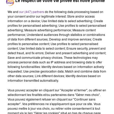
Le respect de votre vie privée est notre priorité
populations et à toute annexion de Gaza comme de la
Cisjordanie" selon ses mots. Le président a également
We and
our (447) partners
do the following data processing based on
apporté son soutien au plan arabe pour Gaza et a rejeté
your consent and/or our legitimate interest: Store and/or access
tout rôle futur du Hamas dans l'enclave.
information on a device; Use limited data to select advertising; Create
profiles for personalised advertising; Use profiles to select personalised
L'Algérie a exprimé sa "consternation" après l'annonce
advertising; Measure advertising performance; Measure content
performance; Understand audiences through statistics or combinations
par le Mali, le Niger et le Burkina Faso du rappel de leurs
of data from different sources; Develop and improve services; Create
ambassadeurs à Alger, dénonçant des "allégations
profiles to personalise content; Use profiles to select personalised
mensongères" de la part des trois pays qui l'ont accusée
content; Use limited data to select content; Ensure security, prevent and
detect fraud, and fix errors; Deliver and present advertising and content;
d'avoir abattu un drone malien.
Save and communicate privacy choices. These technologies may
process personal data such as IP address and browsing data to offer
following functionalities: Identify devices based on information actively
L'Union européenne est prête à utiliser "tous les outils"
requested; Use precise geolocation data; Match and combine data from
à sa disposition pour défendre ses intérêts commerciaux
other data sources; Link different devices; Identify devices based on
face à l'offensive des Etats-Unis, a assuré le commissaire
information transmitted automatically.
européen chargé du commerce.
Vous pouvez accepter en cliquant sur "Accepter et fermer", ou affiner en
sélectionnant les finalités et/ou partenaires dans "Gérer mes choix".
Vous pouvez également refuser en cliquant sur "Continuer sans
0:00
18 min 26 sec
accepter". Vos préférences ne s'appliqueront que pour ce site. Vous
pouvez mettre à jour vos choix, ou retirer votre consentement à tout
moment via le lien "Gérer les cookies" situé en bas de chaque page.