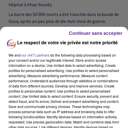
hôpital à Khan Younès.
La barre des 50 000 morts a été franchie dans la bande de
Gaza, après un peu plus de dix-huit mois de guerre.
Et forcement la situation humanitaire à Gaza préoccupe
Continuer sans accepter
: les structures de santé » à Gaza sont « littéralement
Le respect de votre vie privée est notre priorité
débordées » selon la Croix-Rouge. Nizar Badran est
médecin franco-palestinien et président de PalMed, une
We and
our (447) partners
do the following data processing based on
association de médecins qui vient en aide aux hôpitaux
your consent and/or our legitimate interest: Store and/or access
dans la bande de Gaza.
information on a device; Use limited data to select advertising; Create
profiles for personalised advertising; Use profiles to select personalised
advertising; Measure advertising performance; Measure content
performance; Understand audiences through statistics or combinations
of data from different sources; Develop and improve services; Create
profiles to personalise content; Use profiles to select personalised
Crise entre la France et l’Algérie : le président algérien
content; Use limited data to select content; Ensure security, prevent and
tente de faire baisser la tension, invoquant sa relation
detect fraud, and fix errors; Deliver and present advertising and content;
Save and communicate privacy choices. These technologies may
avec son « alter ego » Emmanuel Macron.
process personal data such as IP address and browsing data to offer
following functionalities: Identify devices based on information actively
requested; Use precise geolocation data; Match and combine data from
other data sources; Link different devices; Identify devices based on