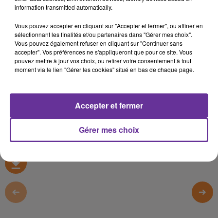
information transmitted automatically.
Gros plan sur le dernier Comité interministériel du
Vous pouvez accepter en cliquant sur "Accepter et fermer", ou affiner en
Handicap… Un comité présidé ce mois ci par le Premier
sélectionnant les finalités et/ou partenaires dans "Gérer mes choix".
ministre François Bayrou…
Vous pouvez également refuser en cliquant sur "Continuer sans
accepter". Vos préférences ne s'appliqueront que pour ce site. Vous
Axelle Rousseau, coordinatrice et chargé de plaidoyer du
pouvez mettre à jour vos choix, ou retirer votre consentement à tout
Collectif handicaps dresse un état des lieux des urgences
moment via le lien "Gérer les cookies" situé en bas de chaque page.
aujourd’hui pour les personnes en situation de
handicap…
Accepter et fermer
0:00
19 min 33 sec
Gérer mes choix