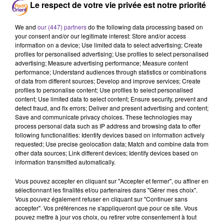
Le respect de votre vie privée est notre priorité
سوريا يقول إن الوقت قد حان لتشكيل "حكومة انتقالية
حقيقية وموثوقة ولا تقصي أحدا"....
We and
our (447) partners
do the following data processing based on
your consent and/or our legitimate interest: Store and/or access
وفد يضم نحو ستين رجل دين من الدروز السوريين يعبر خط
information on a device; Use limited data to select advertising; Create
الهدنة في مرتفعات الجولان المحتل إلى إسرائيل في أول زيارة
profiles for personalised advertising; Use profiles to select personalised
من نوعها منذ حوالى خمسين عاما....
advertising; Measure advertising performance; Measure content
performance; Understand audiences through statistics or combinations
تفاءل في الذكرى العشرين لثورة الأرز 2005 التي جمعت
of data from different sources; Develop and improve services; Create
profiles to personalise content; Use profiles to select personalised
مليون لبناني وسط بيروت مطالبين بخروج جيش نظام الأسد
content; Use limited data to select content; Ensure security, prevent and
من لبنان...
detect fraud, and fix errors; Deliver and present advertising and content;
Save and communicate privacy choices. These technologies may
ولي العهد السعودي يؤكد للرئيس الروسي دعمه كل ما يؤدي
process personal data such as IP address and browsing data to offer
لإنهاء الحرب في أوكرانيا، بحسب بيان للخارجية السعودية...
following functionalities: Identify devices based on information actively
requested; Use precise geolocation data; Match and combine data from
محادثات في بكين مع ممثلين عن طهران وموسكو حول الملف
other data sources; Link different devices; Identify devices based on
النووي الإيراني...
information transmitted automatically.
وفي الختام الصفحة الرياضية...
Vous pouvez accepter en cliquant sur "Accepter et fermer", ou affiner en
sélectionnant les finalités et/ou partenaires dans "Gérer mes choix".
Vous pouvez également refuser en cliquant sur "Continuer sans
0:00
19 min 29 sec
accepter". Vos préférences ne s'appliqueront que pour ce site. Vous
pouvez mettre à jour vos choix, ou retirer votre consentement à tout