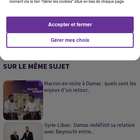
moment via le lien "Gérer les cookies" situé en bas de chaque page.
Accepter et fermer
Gérer mes choix
SUR LE MÊME SUJET
Macron en visite à Damas : quels sont les
enjeux d'un retour...
Syrie-Liban : Damas redéfinit sa relation
avec Beyrouth entre...