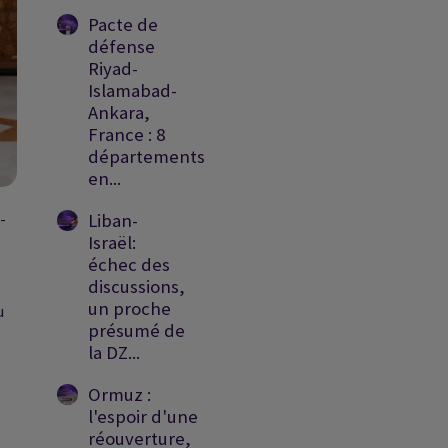
Pacte de
défense
Riyad-
Islamabad-
Ankara,
France : 8
départements
en...
Liban-
-
Israël:
échec des
discussions,
un proche
u
présumé de
la DZ...
Ormuz :
l'espoir d'une
réouverture,