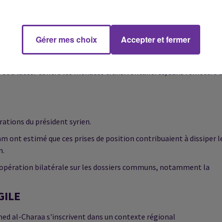
des préoccupations des deux États.
es passages clandestins se sont multipliés, faisant du contrôle
Gérer mes choix
Accepter et fermer
sécuritaire avec Beyrouth, tout en précisant que cette coordinat
e et à lutter contre les menaces transfrontalières, sans remettre 
rations du président syrien.
 ont estimé que ces prises de position contribuaient à dissiper l
n.
coopération bilatérale sur les dossiers communs, notamment la
GILE
hmed al-Charaa s'inscrivent dans un contexte régional