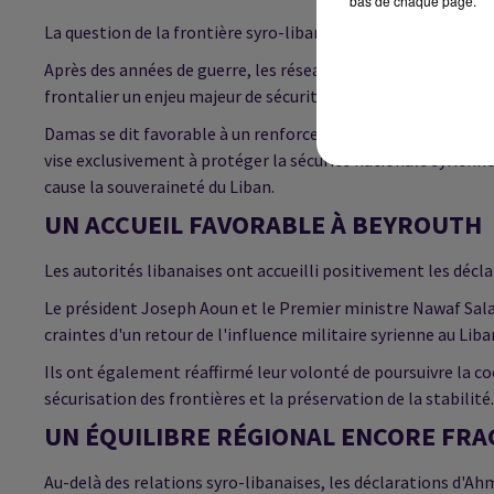
bas de chaque page.
La question de la frontière syro-libanaise demeure au cœur 
Après des années de guerre, les réseaux de contrebande et l
frontalier un enjeu majeur de sécurité.
Damas se dit favorable à un renforcement de la coopération 
vise exclusivement à protéger la sécurité nationale syrienn
cause la souveraineté du Liban.
UN ACCUEIL FAVORABLE À BEYROUTH
Les autorités libanaises ont accueilli positivement les décla
Le président Joseph Aoun et le Premier ministre Nawaf Salam
craintes d'un retour de l'influence militaire syrienne au Liba
Ils ont également réaffirmé leur volonté de poursuivre la 
sécurisation des frontières et la préservation de la stabilité.
UN ÉQUILIBRE RÉGIONAL ENCORE FRA
Au-delà des relations syro-libanaises, les déclarations d'A