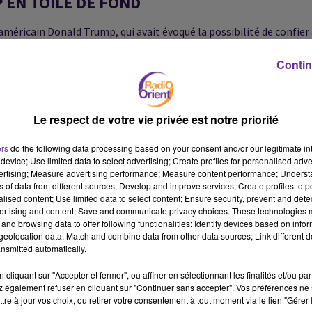
 EN TOILE DE FOND
méricain Donald Trump, qui avait évoqué la possibilité de confier
tôt que de poursuivre une confrontation ouverte entre Israël et le
Contin
nt aux intentions de Damas et à la nature de son futur rôle au
Le respect de votre vie privée est notre priorité
OUVERTURE AU DIALOGUE
ers
do the following data processing based on your consent and/or our legitimate int
device; Use limited data to select advertising; Create profiles for personalised adver
vertising; Measure advertising performance; Measure content performance; Unders
e joué par le Hezbollah durant la guerre en Syrie et des
ns of data from different sources; Develop and improve services; Create profiles to 
alised content; Use limited data to select content; Ensure security, prevent and detect
ertising and content; Save and communicate privacy choices. These technologies
nt être résolues uniquement par la voie militaire. Il plaide pour 
and browsing data to offer following functionalities: Identify devices based on infor
eolocation data; Match and combine data from other data sources; Link different de
aloguer avec le Hezbollah si cela contribue à la stabilité du Liban 
nsmitted automatically.
cliquant sur "Accepter et fermer", ou affiner en sélectionnant les finalités et/ou pa
ffrontements passés sans ouvrir un nouveau front de confrontatio
 également refuser en cliquant sur "Continuer sans accepter". Vos préférences ne 
RITÉ COMMUNE
tre à jour vos choix, ou retirer votre consentement à tout moment via le lien "Gérer 