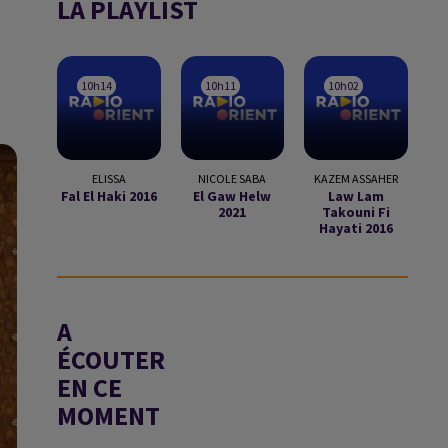
LA PLAYLIST
10h14
10h14
10h11
10h11
10h02
10h02
ELISSA
NICOLE SABA
KAZEM ASSAHER
Fal El Haki 2016
El Gaw Helw
Law Lam
2021
Takouni Fi
Hayati 2016
A
ÉCOUTER
EN CE
MOMENT