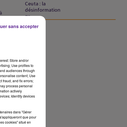
Ceuta : la
désinformation
 à
au...
uer sans accepter
erest: Store and/or
tising; Use profiles to
tand audiences through
personalise content; Use
 fraud, and fix errors;
 may process personal
une
mation actively
vices; Identify devices
et
rtenaires dans "Gérer
n.
s'appliqueront que pour
les cookies" situé en