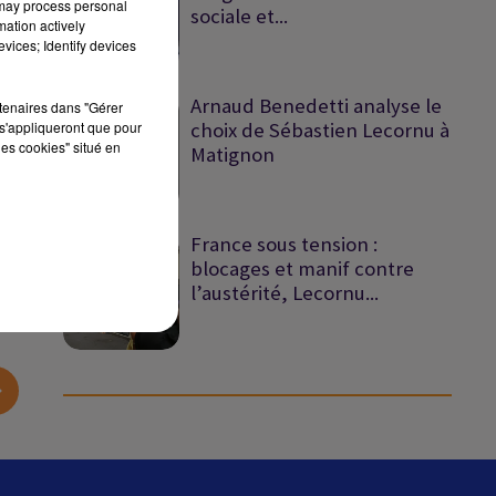
 may process personal
sociale et...
mation actively
vices; Identify devices
Arnaud Benedetti analyse le
rtenaires dans "Gérer
s'appliqueront que pour
choix de Sébastien Lecornu à
les cookies" situé en
Matignon
sec
France sous tension :
blocages et manif contre
l’austérité, Lecornu...