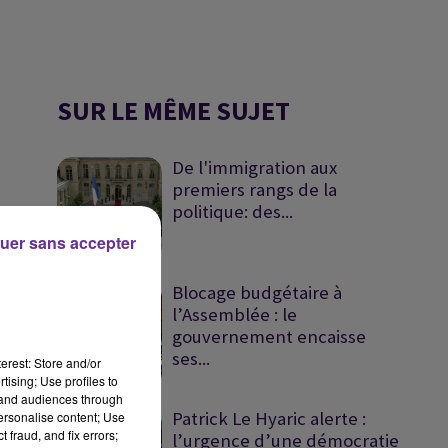
SUR LE MÊME SUJET
De l'immigration aux
premiers rangs de la
politique: des...
uer sans accepter
Blocage budgétaire à
l’Assemblée : le
gouvernement encaisse
ses...
erest: Store and/or
tising; Use profiles to
tand audiences through
Patrick Le Hyaric alerte :
personalise content; Use
 fraud, and fix errors;
l’urgence d’une démocratie