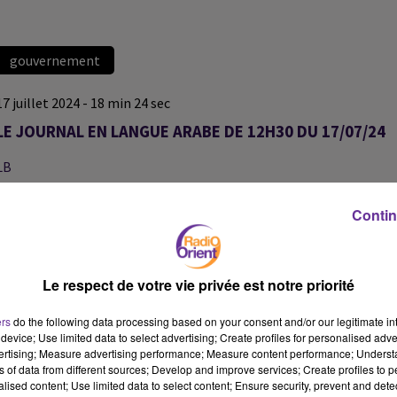
gouvernement
17 juillet 2024 - 18 min 24 sec
LE JOURNAL EN LANGUE ARABE DE 12H30 DU 17/07/24
LB
JOURNAL EN LANGUE ARABE
Contin
الحكومة الفرنسية تصرف اعمالها اعتبارا من اليوم بعد قبول رئيس البلاد
استقالتها رسمياً امس
Le respect de votre vie privée est notre priorité
الرئيس الفرنسي بحث الاوضاع في فلسطين المحتلة وعلى الحدود مع
لبنان مع كل من الرئيس المصري وامير قطر وملك البحرين
ers
do the following data processing based on your consent and/or our legitimate int
device; Use limited data to select advertising; Create profiles for personalised adver
vertising; Measure advertising performance; Measure content performance; Unders
العاصمة الليبية تستضيف اليوم منتدى الهجرة عبر المتوسط بمشاركة
ns of data from different sources; Develop and improve services; Create profiles to 
تونس
alised content; Use limited data to select content; Ensure security, prevent and detect