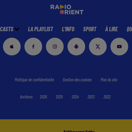
CASTS
LA PLAYLIST
L'INFO
SPORT
À LIRE
QU
Politique de confidentialité
Gestion des cookies
Plan du site
Archives
2026
2025
2024
2023
2022
Betkhassemni Habba