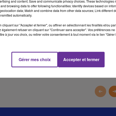
ertising and content; Save and communicate privacy choices. These technologies
and browsing data to offer following functionalities: Identify devices based on infor
منظمة الهجرة الدولية تقول ان ٢٠ ٪؜ من سكان السودان نزحوا داخلياً ا
eolocation data; Match and combine data from other data sources; Link different de
عبر الحدود منذ بدء الحرب ربيع العام الماضي
nsmitted automatically.
روسيا تعتبر انضمام اوكرانيا الى الناتو بمثابة اعلان حرب على موسكو
cliquant sur "Accepter et fermer", ou affiner en sélectionnant les finalités et/ou pa
 également refuser en cliquant sur "Continuer sans accepter". Vos préférences ne 
tre à jour vos choix, ou retirer votre consentement à tout moment via le lien "Gérer 
في النشرة ايضاً المحطة الرياضية المتنوعة كما عودنا عليها عبد السلام
18 min 24 
Gérer mes choix
Accepter et fermer