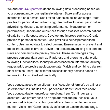
offense » pour le pays « tout entier », et a de
nouveau critiqué la situation à Gaza.
We and
our (447) partners
do the following data processing based on
your consent and/or our legitimate interest: Store and/or access
Donald Trump doit présider une grande réunion sur
information on a device; Use limited data to select advertising; Create
Gaza ce mercredi à la Maison BlancheEn France, à
profiles for personalised advertising; Use profiles to select personalised
l'approche de la rentrée scolaire, des milliers
advertising; Measure advertising performance; Measure content
performance; Understand audiences through statistics or combinations
d'enfants en situation de handicap n'ont toujours
of data from different sources; Develop and improve services; Create
pas de solution de scolarisation adaptée. Nous y
profiles to personalise content; Use profiles to select personalised
revenons plus en détail dans notre dossier du jour,
content; Use limited data to select content; Ensure security, prevent and
detect fraud, and fix errors; Deliver and present advertising and content;
à suivre.
Save and communicate privacy choices. These technologies may
Vingt-huit départements, de la chaîne des
process personal data such as IP address and browsing data to offer
Pyrénées jusqu'au Bas-Rhin en passant par la
following functionalities: Identify devices based on information actively
requested; Use precise geolocation data; Match and combine data from
Franche-Comté, seront placés en vigilance orange
other data sources; Link different devices; Identify devices based on
pour de violents orages dès cet après-midi, selon
information transmitted automatically.
Météo-France.
Vous pouvez accepter en cliquant sur "Accepter et fermer", ou affiner en
sélectionnant les finalités et/ou partenaires dans "Gérer mes choix".
0:00
11 min 55 sec
Vous pouvez également refuser en cliquant sur "Continuer sans
accepter". Vos préférences ne s'appliqueront que pour ce site. Vous
pouvez mettre à jour vos choix, ou retirer votre consentement à tout
moment via le lien "Gérer les cookies" situé en bas de chaque page.