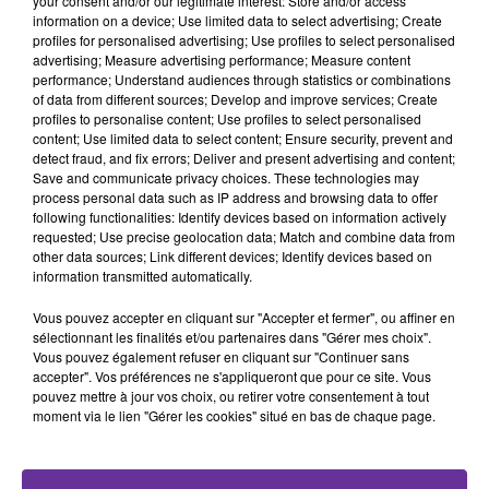
your consent and/or our legitimate interest: Store and/or access
qu’Emmanuel Macron a eu des paroles d’ouverture sur la
information on a device; Use limited data to select advertising; Create
reconnaissance de l’Etat palestinien mais que la
profiles for personalised advertising; Use profiles to select personalised
advertising; Measure advertising performance; Measure content
concrétisation de celles-ci semble vague. Parmi eux
performance; Understand audiences through statistics or combinations
Vincent Lemire, historien spécialiste d’Israël et de la
of data from different sources; Develop and improve services; Create
Palestine, maître de conférences à l’université Gustave-
profiles to personalise content; Use profiles to select personalised
content; Use limited data to select content; Ensure security, prevent and
Eiffel. Bonjour. Il est notamment l’auteur avec Thomas
detect fraud, and fix errors; Deliver and present advertising and content;
Snégaroff de Israël / Palestine - Anatomie d'un conflit
Save and communicate privacy choices. These technologies may
aux éditions Les Arènes.
process personal data such as IP address and browsing data to offer
following functionalities: Identify devices based on information actively
requested; Use precise geolocation data; Match and combine data from
other data sources; Link different devices; Identify devices based on
information transmitted automatically.
0:00
8 min 13 sec
Vous pouvez accepter en cliquant sur "Accepter et fermer", ou affiner en
sélectionnant les finalités et/ou partenaires dans "Gérer mes choix".
Vous pouvez également refuser en cliquant sur "Continuer sans
accepter". Vos préférences ne s'appliqueront que pour ce site. Vous
pouvez mettre à jour vos choix, ou retirer votre consentement à tout
moment via le lien "Gérer les cookies" situé en bas de chaque page.