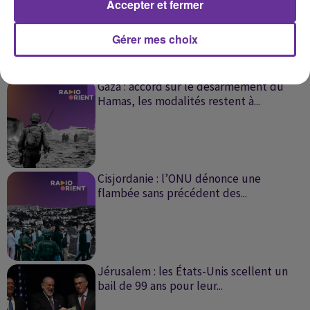
Accepter et fermer
Gérer mes choix
SUR LE MÊME SUJET
Gaza : accord sur le désarmement du
Hamas, les modalités restent à...
Cisjordanie : l’ONU dénonce une
flambée sans précédent des...
Jérusalem : les États-Unis scellent un
bail de 99 ans pour leur...