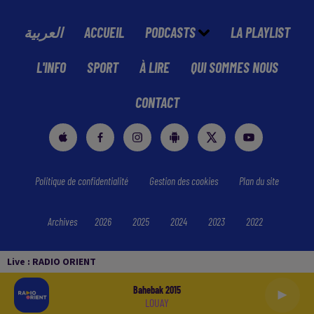
العربية
ACCUEIL
PODCASTS
LA PLAYLIST
L'INFO
SPORT
À LIRE
QUI SOMMES NOUS
CONTACT
Politique de confidentialité
Gestion des cookies
Plan du site
Archives
2026
2025
2024
2023
2022
Live :
RADIO ORIENT
Bahebak 2015
LOUAY