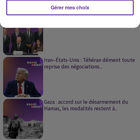
SUR LE MÊME SUJET
Gérer mes choix
Liban-Israël : de nouveaux pourparlers
pour consolider l'accord de...
Iran–États-Unis : Téhéran dément toute
reprise des négociations...
Gaza : accord sur le désarmement du
Hamas, les modalités restent à...