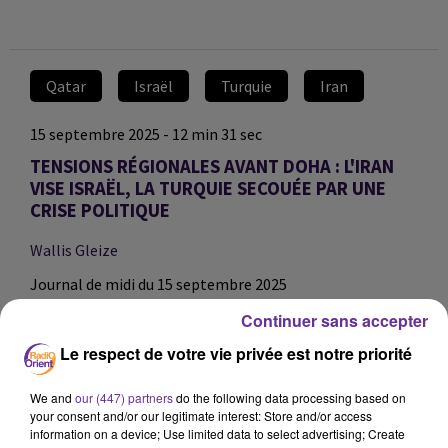
Qatar
Israël
Turquie
Iran
15 septembre 2025 - 12 min 31 sec
TENSIONS RÉGIONALES AVANT DOHA : L'IRAN
VISE ISRAËL, LA TURQUIE SECOUÉE PAR UNE
CRISE POLITIQUE
Wallis Gleize
Journal de midi du 15 septembre 2025
Au sommaire:
Continuer sans accepter
Avant le sommet de Doha, le président iranien exhorte
Le respect de votre vie privée est notre priorité
les pays musulmans à rompre avec Israël.
Notre dossier du jour : la Turquie.
We and
our (447) partners
do the following data processing based on
Le principal parti d'opposition au président turc, le CHP,
your consent and/or our legitimate interest: Store and/or access
information on a device; Use limited data to select advertising; Create
attend bientôt une décision judiciaire.