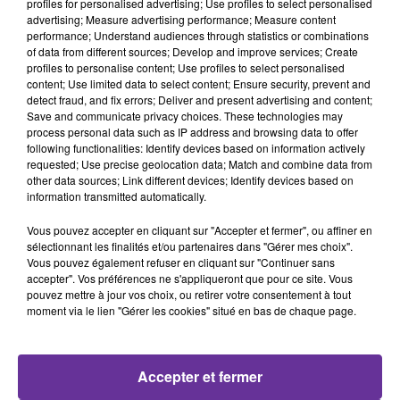
profiles for personalised advertising; Use profiles to select personalised
Une décision qui pourrait chambouler sa direction. Des
advertising; Measure advertising performance; Measure content
dizaines de milliers de personnes sont descendues dans
performance; Understand audiences through statistics or combinations
of data from different sources; Develop and improve services; Create
la rue hier. Un rassemblement à l'appel du parti
profiles to personalise content; Use profiles to select personalised
d'opposition.
content; Use limited data to select content; Ensure security, prevent and
Le CHP, le parti républicain du peuple, social démocrate
detect fraud, and fix errors; Deliver and present advertising and content;
Save and communicate privacy choices. These technologies may
rejette les accusations de fraude et estime que les
process personal data such as IP address and browsing data to offer
autorités tentent de l'affaiblir par un "procès politique".
following functionalities: Identify devices based on information actively
requested; Use precise geolocation data; Match and combine data from
other data sources; Link different devices; Identify devices based on
0:00
12 min 31 sec
information transmitted automatically.
Vous pouvez accepter en cliquant sur "Accepter et fermer", ou affiner en
sélectionnant les finalités et/ou partenaires dans "Gérer mes choix".
Vous pouvez également refuser en cliquant sur "Continuer sans
accepter". Vos préférences ne s'appliqueront que pour ce site. Vous
pouvez mettre à jour vos choix, ou retirer votre consentement à tout
moment via le lien "Gérer les cookies" situé en bas de chaque page.
Accepter et fermer