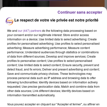
Continuer sans accepter
OURIDA NEKKACHE : SAVEURS ET MOTS D’ALGÉRIE
Venus d'Orient : nos histoires, nos vérités
Le respect de votre vie privée est notre priorité
We and
our (447) partners
do the following data processing based on
your consent and/or our legitimate interest: Store and/or access
information on a device; Use limited data to select advertising; Create
profiles for personalised advertising; Use profiles to select personalised
advertising; Measure advertising performance; Measure content
performance; Understand audiences through statistics or combinations
of data from different sources; Develop and improve services; Create
profiles to personalise content; Use profiles to select personalised
content; Use limited data to select content; Ensure security, prevent and
detect fraud, and fix errors; Deliver and present advertising and content;
Save and communicate privacy choices. These technologies may
process personal data such as IP address and browsing data to offer
following functionalities: Identify devices based on information actively
requested; Use precise geolocation data; Match and combine data from
other data sources; Link different devices; Identify devices based on
information transmitted automatically.
Vous pouvez accepter en cliquant sur "Accepter et fermer", ou affiner en