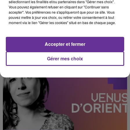
sélectionnant les finalités et/ou partenaires dans "Gérer mes choix".
Vous pouvez également refuser en cliquant sur "Continuer sans
accepter". Vos préférences ne s'appliqueront que pour ce site. Vous
pouvez mettre à jour vos choix, ou retirer votre consentement à tout
SMAÏL CHERTOUK, ENTRE MÉMOIRE ET EXIL
moment via le lien "Gérer les cookies" situé en bas de chaque page.
Venus d'Orient : nos histoires, nos vérités
Accepter et fermer
Gérer mes choix