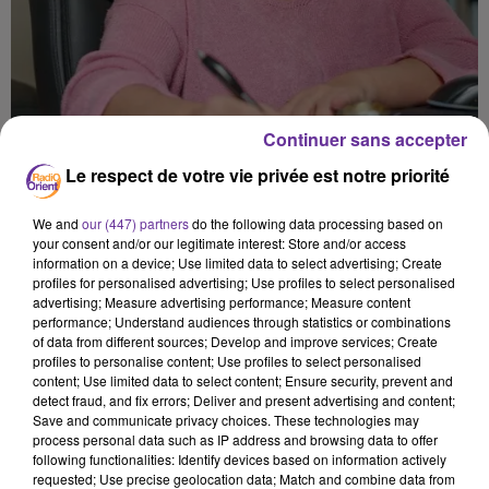
Continuer sans accepter
Le respect de votre vie privée est notre priorité
JOURNÉE MONDIALE DE SENSIBILISATION À
We and
our (447) partners
do the following data processing based on
L'AUTISME : QUELLES SONT LES...
your consent and/or our legitimate interest: Store and/or access
Autisme : comprendre, accompagner, inclure
information on a device; Use limited data to select advertising; Create
profiles for personalised advertising; Use profiles to select personalised
advertising; Measure advertising performance; Measure content
performance; Understand audiences through statistics or combinations
of data from different sources; Develop and improve services; Create
profiles to personalise content; Use profiles to select personalised
content; Use limited data to select content; Ensure security, prevent and
detect fraud, and fix errors; Deliver and present advertising and content;
Save and communicate privacy choices. These technologies may
process personal data such as IP address and browsing data to offer
following functionalities: Identify devices based on information actively
requested; Use precise geolocation data; Match and combine data from