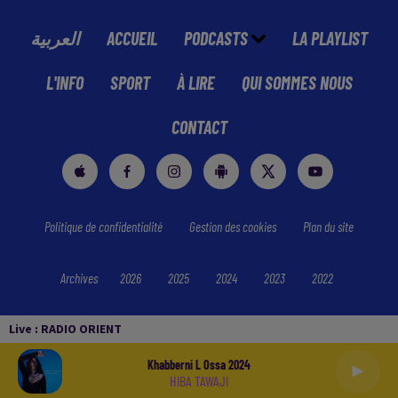
العربية
ACCUEIL
PODCASTS
LA PLAYLIST
L'INFO
SPORT
À LIRE
QUI SOMMES NOUS
CONTACT
Politique de confidentialité
Gestion des cookies
Plan du site
Archives
2026
2025
2024
2023
2022
Live :
RADIO ORIENT
Khabberni L Ossa 2024
HIBA TAWAJI