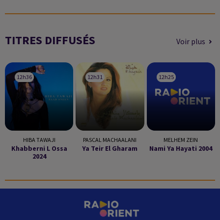
TITRES DIFFUSÉS
Voir plus
12h36
12h36
12h31
12h31
12h25
12h25
HIBA TAWAJI
PASCAL MACHAALANI
MELHEM ZEIN
Khabberni L Ossa
Ya Teir El Gharam
Nami Ya Hayati 2004
2024