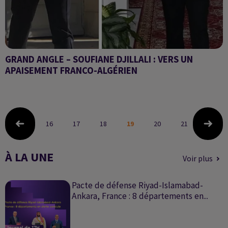
GRAND ANGLE – SOUFIANE DJILLALI : VERS UN
APAISEMENT FRANCO-ALGÉRIEN
GRAND ANGLE – Soufiane Djillali : Vers un apaisement franco-
algérien
16
17
18
19
20
21
22
À LA UNE
Voir plus
Pacte de défense Riyad-Islamabad-
Ankara, France : 8 départements en...