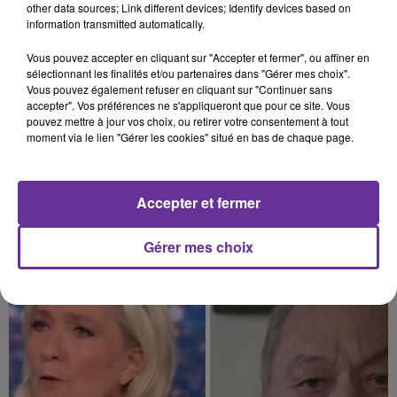
other data sources; Link different devices; Identify devices based on
information transmitted automatically.
Vous pouvez accepter en cliquant sur "Accepter et fermer", ou affiner en
sélectionnant les finalités et/ou partenaires dans "Gérer mes choix".
Vous pouvez également refuser en cliquant sur "Continuer sans
accepter". Vos préférences ne s'appliqueront que pour ce site. Vous
pouvez mettre à jour vos choix, ou retirer votre consentement à tout
moment via le lien "Gérer les cookies" situé en bas de chaque page.
Accepter et fermer
L’INVITÉ DU JOUR : JEAN MARCOU
La colère populaire turque: Erdogan sous pression après 22 ans
Gérer mes choix
au pouvoir