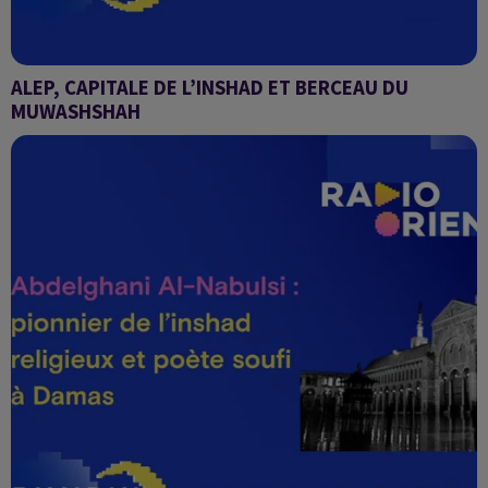
ALEP, CAPITALE DE L’INSHAD ET BERCEAU DU
MUWASHSHAH
Alhan Al-Samaa