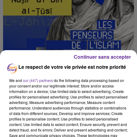
Continuer sans accepter
NAṢĪR AL-DĪN AL-ṬŪSĪ : LE SAVANT PERSE QUI SAUVA
Le respect de votre vie privée est notre priorité
LA SCIENCE AU...
Les penseurs de l'Islam
We and
our (447) partners
do the following data processing based on
your consent and/or our legitimate interest: Store and/or access
information on a device; Use limited data to select advertising; Create
profiles for personalised advertising; Use profiles to select personalised
advertising; Measure advertising performance; Measure content
performance; Understand audiences through statistics or combinations
of data from different sources; Develop and improve services; Create
profiles to personalise content; Use profiles to select personalised
content; Use limited data to select content; Ensure security, prevent and
detect fraud, and fix errors; Deliver and present advertising and content;
Save and communicate privacy choices. These technologies may