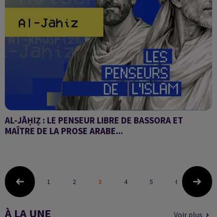
AL-JĀḤIẒ : LE PENSEUR LIBRE DE BASSORA ET
MAÎTRE DE LA PROSE ARABE...
Les penseurs de l'Islam
1
2
3
4
5
6
À LA UNE
Voir plus