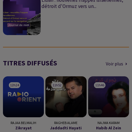
Liban : nouvelles frappes israéliennes,
détroit d'Ormuz vers un...
TITRES DIFFUSÉS
Voir plus
12h24
12h24
11h52
11h52
11h46
11h46
RAJAA BELMALIH
RAGHEB ALAME
NAJWA KARAM
Zikrayat
Jaddadti Hayati
Habib Al Zein