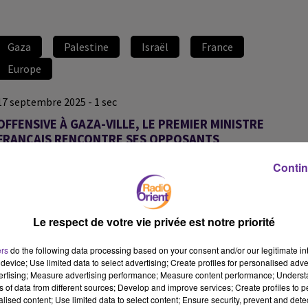
Gaza
Palestine
Israël
France
Europe
17 septembre 2025 - 1 sec
OFFENSIVE À GAZA-VILLE, LE PREMIER MINISTRE
FRANÇAIS RENCONTRE SES OPPOSANTS
Contin
Souada Kermani
Journal de midi du 17 septembre 2025
Au sommaire
:
Le respect de votre vie privée est notre priorité
L'armée israélienne a lancé une offensive terrestre majeure à
ers
do the following data processing based on your consent and/or our legitimate int
Gaza-ville, hier avant l’aube.
device; Use limited data to select advertising; Create profiles for personalised adver
vertising; Measure advertising performance; Measure content performance; Unders
Les condamnations sont unanimes.
ns of data from different sources; Develop and improve services; Create profiles to 
alised content; Use limited data to select content; Ensure security, prevent and detect