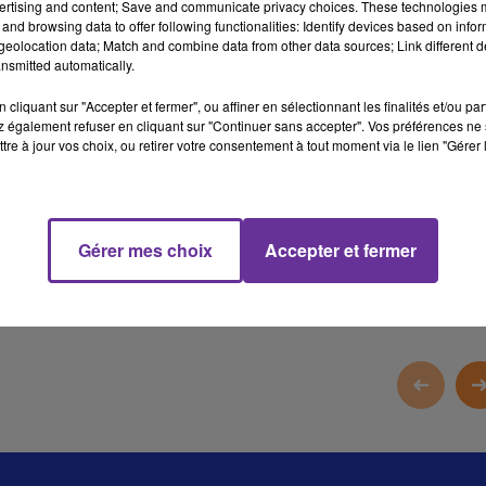
ertising and content; Save and communicate privacy choices. These technologies
En France, le premier ministre rencontre aujourd’hui ses
and browsing data to offer following functionalities: Identify devices based on infor
opposants avant la journée de mobilisation du 18 septembre. Ce
eolocation data; Match and combine data from other data sources; Link different de
nsmitted automatically.
sera notre dossier du jour.
cliquant sur "Accepter et fermer", ou affiner en sélectionnant les finalités et/ou pa
Le groupe E3 se réunit aujourd’hui pour discuter du dossier
 également refuser en cliquant sur "Continuer sans accepter". Vos préférences ne 
tre à jour vos choix, ou retirer votre consentement à tout moment via le lien "Gérer 
nucléaire iranien.
1 
Gérer mes choix
Accepter et fermer