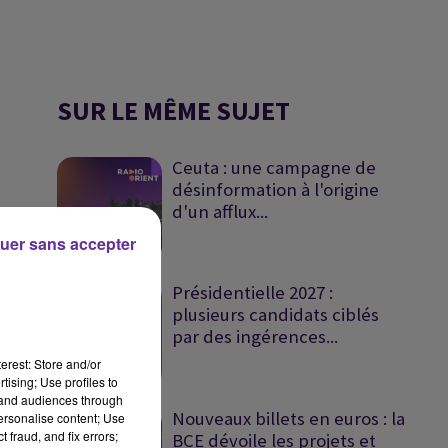
SUR LE MÊME SUJET
Ceuta : une campagne de
désinformation à l'origine
d'un afflux...
uer sans accepter
Présidentielle 2027 :
plusieurs candidats ciblés
par des ingérences...
erest: Store and/or
tising; Use profiles to
tand audiences through
Nouveaux billets en euros : la
personalise content; Use
 fraud, and fix errors;
BCE dévoile les projets et