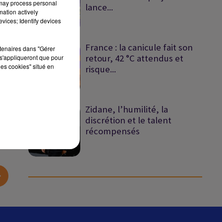
 may process personal
lance...
mation actively
vices; Identify devices
France : la canicule fait son
rtenaires dans "Gérer
retour, 42 °C attendus et
s'appliqueront que pour
les cookies" situé en
risque...
sec
Zidane, l’humilité, la
discrétion et le talent
récompensés