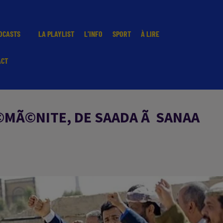
DCASTS
LA PLAYLIST
L'INFO
SPORT
À LIRE
ACT
Ã©MÃ©NITE, DE SAADA Ã SANAA