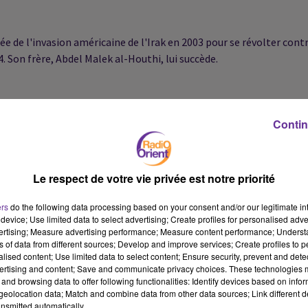
née de l'invasion américaine de l'Irak en 2003 pour se révolter cont
 Son frère, Abdel Malek al-Houthi, lui succède.
s contre l'armée de M. Saleh. Ils font en 2009 une incursion en
 mois.
Contin
 contre le régime Saleh poussé au départ, va achever la politisati
Le respect de votre vie privée est notre priorité
e anticorruption.
ers
do the following data processing based on your consent and/or our legitimate int
device; Use limited data to select advertising; Create profiles for personalised adver
u pouvoir central hérité en février 2012 par le président Hadi, les
vertising; Measure advertising performance; Measure content performance; Unders
ns of data from different sources; Develop and improve services; Create profiles to 
ord, principalement dans la province de Saada, où ils combattent 
alised content; Use limited data to select content; Ensure security, prevent and detect
ux côtés.
ertising and content; Save and communicate privacy choices. These technologies
and browsing data to offer following functionalities: Identify devices based on infor
eolocation data; Match and combine data from other data sources; Link different de
nsmitted automatically.