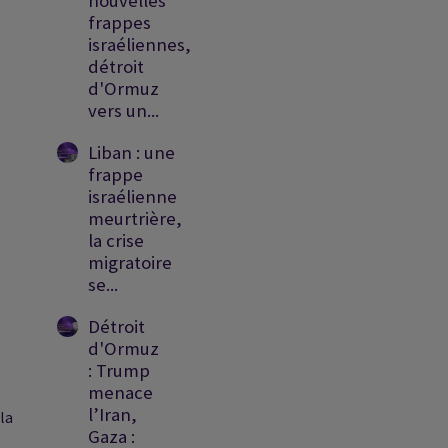
nouvelles
frappes
israéliennes,
détroit
d'Ormuz
vers un...
Liban : une
t
frappe
israélienne
meurtrière,
la crise
e
migratoire
se...
Détroit
d'Ormuz
: Trump
menace
l’Iran,
la
Gaza :