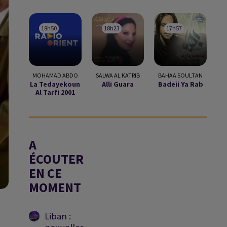
18h50
18h50
18h23
18h23
17h57
17h57
MOHAMAD ABDO
SALWA AL KATRIB
BAHAA SOULTAN
La Tedayekoun
Alli Guara
Badeii Ya Rab
Al Tarfi 2001
A
ÉCOUTER
EN CE
MOMENT
Liban :