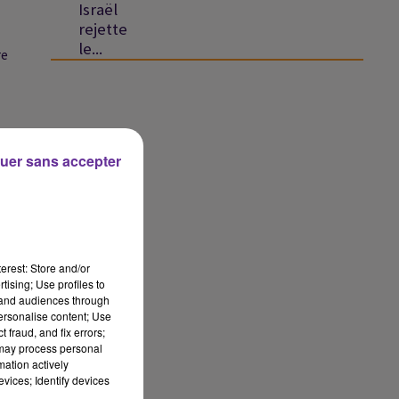
Israël
rejette
le...
re
uer sans accepter
on
erest: Store and/or
tising; Use profiles to
tand audiences through
personalise content; Use
en
 fraud, and fix errors;
 may process personal
mation actively
vices; Identify devices