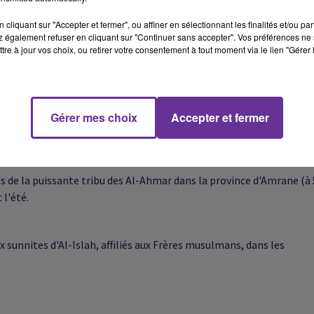
ief en s'implantant plus au sud, en direction de Sanaa.
cliquant sur "Accepter et fermer", ou affiner en sélectionnant les finalités et/ou pa
 également refuser en cliquant sur "Continuer sans accepter". Vos préférences ne 
tre à jour vos choix, ou retirer votre consentement à tout moment via le lien "Gérer 
usations de soutien venant de l'Iran chiite, qu'elle a toujours
s qui leur étaient destinées et de l'arrestation de conseillers
Gérer mes choix
Accepter et fermer
efs de la puissante tribu des Al-Ahmar dans la province d'Amrane (à
 l'été.
ux sunnites d'Al-Islah, affiliés aux Frères musulmans, dans les