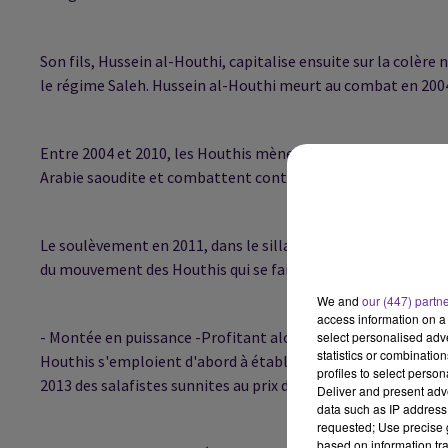
Son fils, Hussein al-Houthi, capitalise ensuite sur la colère 
le régime Saleh. Hussein al-Houthi meurt au combat en 2004.
Entre 2004 et 2010, les Houthis mènent six rounds de combat
Arabie saoudite et combattent contre l'armée pendant des
Le soulèvement en 2011, dans le sillage du Printemps arabe,
du mouvement des Houthis qui se fait le champion de la lutt
We and
our (447) partn
access information on a 
- Montée en puissance -Profitant alors de l'affaiblissement d
select personalised ad
statistics or combinatio
Houthis s'emploient d'abord à établir leur autorité sur le n
profiles to select person
2013 des salafistes sunnites au prix de lourdes pertes des de
Deliver and present adv
data such as IP address 
requested; Use precise g
based on information tra