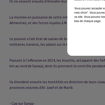
Ils ne cessent ensuite d'étendre leur influence hors de leur f
Vous pouvez accepter en 
mes choix". Vous pouvez
ce site. Vous pouvez met
La montée en puissance de cette milice a donné lieu à des acc
bas de chaque page.
démenties, et des forces loyales à M. Saleh.
Le pouvoir a fait état de saisies de bateaux d'armes iranienne
militaires iraniens, les aidant sur le terrain.
Passant à l'offensive en 2014, les Houthis, attaquent des fi
km au nord de Sanaa), dont ils prennent le contrôle pendant
Ils étendent ensuite les hostilités en direction de leurs riva
provinces voisines d'Al-Jawf et de Marib.
- Cap sur Sanaa -