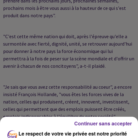
prendre dans les prochains jours, prochaines semaines,
prochains mois à être vous aussi à la hauteur de ce qui s'est
produit dans notre pays".
"C'est cette même nation qui doit, après l'épreuve qu'elle a
surmontée avec fierté, dignité, unité, se retrouver aujourd'hui
pour donner à notre pays la force économique qui lui
permettra à la fois de peser sur la scène mondiale et d'offrir un
avenir à chacun de nos concitoyens", a-t-il plaidé.
"Je sais que vous avez cette responsabilité au coeur", a encore
insisté François Hollande, "vous êtes les forces vives de la
nation, celles qui produisent, créent, innovent, investissent,
celles qui permettent que des emplois puissent être créés,
emplois indispensables à l'équilibre de notre société".
Continuer sans accepter
Le respect de votre vie privée est notre priorité
"Vous êtes des forces qui favorisent l'intégration par le travail,