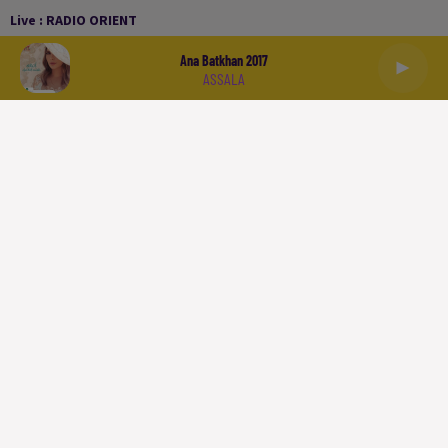
Live :
RADIO ORIENT
Ana Batkhan 2017
ASSALA
العربية
ACCUEIL
PODCASTS
LA PLAYLIST
L'INFO
SPORT
À LIRE
QUI SOMMES NOUS
CONTACT