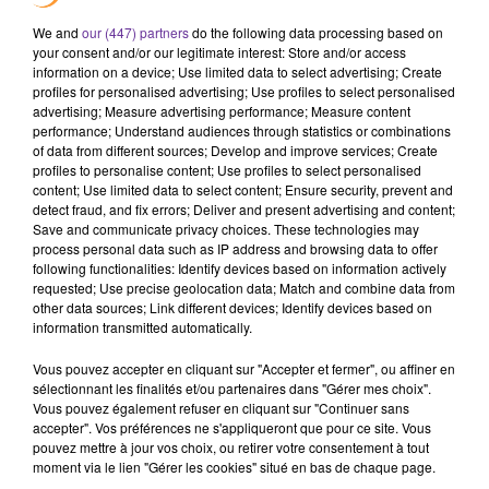
par la réussite et par l'espoir d'être pleinement (...) des
We and
our (447) partners
do the following data processing based on
citoyens", a-t-il encore souligné.
your consent and/or our legitimate interest: Store and/or access
information on a device; Use limited data to select advertising; Create
profiles for personalised advertising; Use profiles to select personalised
advertising; Measure advertising performance; Measure content
AFP
performance; Understand audiences through statistics or combinations
of data from different sources; Develop and improve services; Create
profiles to personalise content; Use profiles to select personalised
content; Use limited data to select content; Ensure security, prevent and
detect fraud, and fix errors; Deliver and present advertising and content;
Save and communicate privacy choices. These technologies may
process personal data such as IP address and browsing data to offer
following functionalities: Identify devices based on information actively
requested; Use precise geolocation data; Match and combine data from
other data sources; Link different devices; Identify devices based on
information transmitted automatically.
Vous pouvez accepter en cliquant sur "Accepter et fermer", ou affiner en
sélectionnant les finalités et/ou partenaires dans "Gérer mes choix".
Vous pouvez également refuser en cliquant sur "Continuer sans
LA PLAYLIST
accepter". Vos préférences ne s'appliqueront que pour ce site. Vous
pouvez mettre à jour vos choix, ou retirer votre consentement à tout
moment via le lien "Gérer les cookies" situé en bas de chaque page.