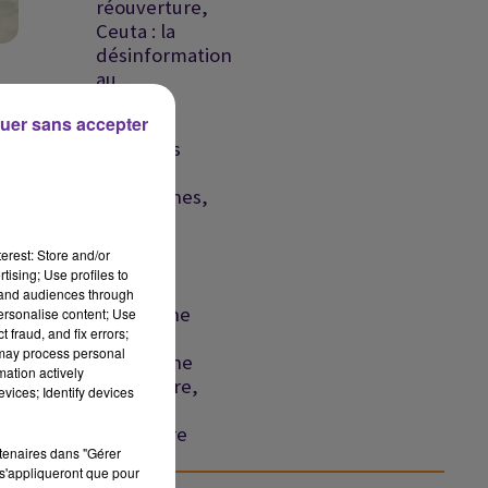
réouverture,
Ceuta : la
désinformation
au...
uer sans accepter
Liban :
nouvelles
frappes
israéliennes,
ns
détroit
d'Ormuz
erest: Store and/or
vers un...
tising; Use profiles to
tand audiences through
la
Liban : une
personalise content; Use
ns
 fraud, and fix errors;
frappe
 may process personal
israélienne
mation actively
meurtrière,
vices; Identify devices
la crise
migratoire
rtenaires dans "Gérer
se...
s'appliqueront que pour