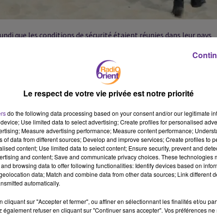
ndi que les conditions de sécurité étaient réunies dans leur pays
nt assassinat du Français Hervé Gourdel par un groupe jihadiste en
Contin
ans ce sens et je pense qu'il n'y a aucune menace (...) envers les ge
Le respect de votre vie privée est notre priorité
 en marge des "Assises du tourisme" à Rabat.
ers
do the following data processing based on your consent and/or our legitimate int
device; Use limited data to select advertising; Create profiles for personalised adver
vertising; Measure advertising performance; Measure content performance; Unders
Karboul, s'est aussi voulue rassurante. En matière du tourisme, "
ns of data from different sources; Develop and improve services; Create profiles to 
tion, il y a trois ans, aucun touriste n'a été touché, et nous metto
alised content; Use limited data to select content; Ensure security, prevent and detect
ertising and content; Save and communicate privacy choices. These technologies
 cela", a-t-elle affirmé.
and browsing data to offer following functionalities: Identify devices based on infor
eolocation data; Match and combine data from other data sources; Link different de
rité qui ne correspond pas à la réalité du terrain (...). Notre
nsmitted automatically.
 Karboul.
cliquant sur "Accepter et fermer", ou affiner en sélectionnant les finalités et/ou pa
 également refuser en cliquant sur "Continuer sans accepter". Vos préférences ne 