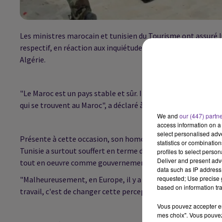
Les ministres marocain et tunisien du Tourisme ont assuré lu
respectif, en réaction aux inquiétudes soulevées par le réce
Algérie.
"Le Maroc est un pays stable et sûr. Il n'y a aucun problème d
qui se trouvent au Maroc", a déclaré à l'AFP Lahcen Haddad,
We and
our (447) partn
access information on a 
select personalised ad
Présente à cette occasion, son homologue tunisienne, Amal 
statistics or combinatio
Tunisie a surtout souffert en terme d'image: depuis la révolu
profiles to select person
Deliver and present adv
tout en oeuvre comme gouvernement pour que ça reste comme
data such as IP address 
requested; Use precise g
"Malheureusement, en Europe, il y a parfois une image d'insécu
based on information tra
travail, c'est de changer cette perception", a enchaîné Mme
Vous pouvez accepter en 
mes choix". Vous pouvez