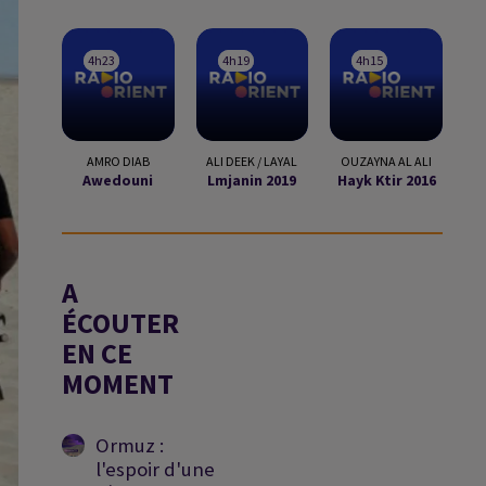
4h23
4h23
4h19
4h19
4h15
4h15
AMRO DIAB
ALI DEEK / LAYAL
OUZAYNA AL ALI
Awedouni
Lmjanin 2019
Hayk Ktir 2016
A
ÉCOUTER
EN CE
MOMENT
Ormuz :
l'espoir d'une