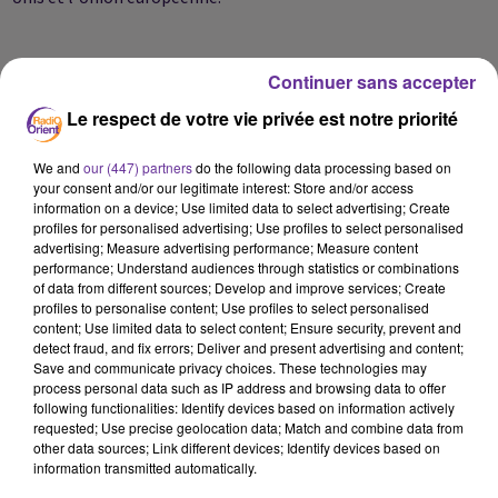
HRW déplore que le Conseil de sécurité ait échoué à faire
Continuer sans accepter
respecter ses propres résolutions exigeant l'arrêt des
Le respect de votre vie privée est notre priorité
attaques contre les civils et le recours sans discernement aux
armes dans des lieux bondés.
We and
our (447) partners
do the following data processing based on
your consent and/or our legitimate interest: Store and/or access
information on a device; Use limited data to select advertising; Create
L'ONG a appelé à plusieurs reprises l'ONU à imposer un
profiles for personalised advertising; Use profiles to select personalised
advertising; Measure advertising performance; Measure content
embargo sur les armes "au gouvernement syrien, ainsi qu'à
performance; Understand audiences through statistics or combinations
tout groupe impliqué dans des violations systématiques ou à
of data from different sources; Develop and improve services; Create
grande échelle des droits de l'Homme".
profiles to personalise content; Use profiles to select personalised
content; Use limited data to select content; Ensure security, prevent and
detect fraud, and fix errors; Deliver and present advertising and content;
Save and communicate privacy choices. These technologies may
AFP
process personal data such as IP address and browsing data to offer
following functionalities: Identify devices based on information actively
requested; Use precise geolocation data; Match and combine data from
other data sources; Link different devices; Identify devices based on
information transmitted automatically.