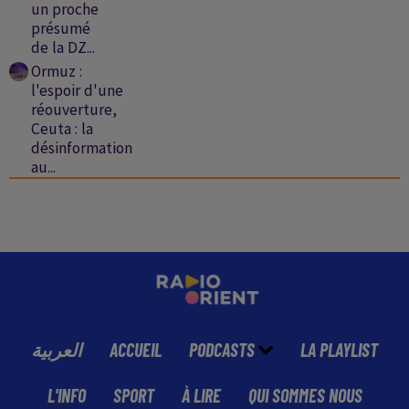
un proche
présumé
de la DZ...
Ormuz :
l'espoir d'une
réouverture,
Ceuta : la
désinformation
au...
العربية
ACCUEIL
PODCASTS
LA PLAYLIST
L'INFO
SPORT
À LIRE
QUI SOMMES NOUS