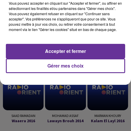
Vous pouvez accepter en cliquant sur "Accepter et fermer", ou affiner en
sélectionnant les finalités et/ou partenaires dans "Gérer mes choix".
Vous pouvez également refuser en cliquant sur "Continuer sans
accepter". Vos préférences ne s'appliqueront que pour ce site. Vous
pouvez mettre à jour vos choix, ou retirer votre consentement à tout
moment via le lien "Gérer les cookies" situé en bas de chaque page.
Accepter et fermer
LA PLAYLIST
Gérer mes choix
19h25
19h25
19h21
19h21
19h16
19h16
SAAD RAMADAN
MOHAMAD ASSAF
MARWAN KHOURY
Waaera 2016
Lawayn Brouh 2014
Kalam El Layl 2016