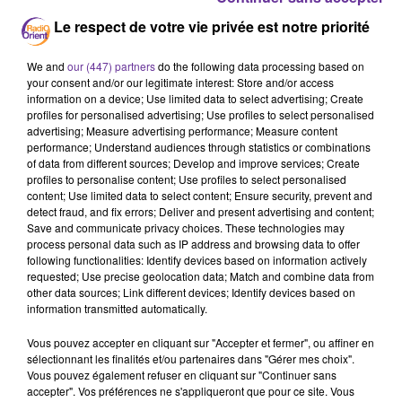
Le respect de votre vie privée est notre priorité
Le Dr Nabarro avait averti lundi à Freetown que "la décision
We and
our (447) partners
do the following data processing based on
compréhensible de certaines compagnies aériennes de ne plus
your consent and/or our legitimate interest: Store and/or access
desservir Freetown, Monrovia ou Conakry avait eu un énorme
information on a device; Use limited data to select advertising; Create
impact sur la capacité de l'ONU à acheminer du personnel et
profiles for personalised advertising; Use profiles to select personalised
advertising; Measure advertising performance; Measure content
du matériel".
performance; Understand audiences through statistics or combinations
of data from different sources; Develop and improve services; Create
profiles to personalise content; Use profiles to select personalised
Une centaine de tonnes de matériel de santé et d'hygiène
content; Use limited data to select content; Ensure security, prevent and
detect fraud, and fix errors; Deliver and present advertising and content;
financées par la Banque mondiale ont néanmoins été livrées
Save and communicate privacy choices. These technologies may
mardi au Liberia par l'Unicef.
process personal data such as IP address and browsing data to offer
following functionalities: Identify devices based on information actively
requested; Use precise geolocation data; Match and combine data from
other data sources; Link different devices; Identify devices based on
Le président gambien Yahya Jammeh a pour sa part fait don à
information transmitted automatically.
la Sierra Leone de 500.000 dollars (380.000 euros).
Vous pouvez accepter en cliquant sur "Accepter et fermer", ou affiner en
sélectionnant les finalités et/ou partenaires dans "Gérer mes choix".
Vous pouvez également refuser en cliquant sur "Continuer sans
"En des moments comme celui-ci, nous attendons des pays
accepter". Vos préférences ne s'appliqueront que pour ce site. Vous
africains et des organisations comme la Cédéao et l'Union