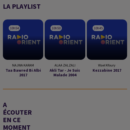
LA PLAYLIST
10h54
10h54
10h50
10h50
10h45
10h45
NAJWA KARAM
ALAA ZALZALI
Wael Kfoury
Taa Bawred Bi Albi
Akli Tar - Je Suis
Kezzabine 2017
2017
Malade 2004
A
ÉCOUTER
EN CE
MOMENT