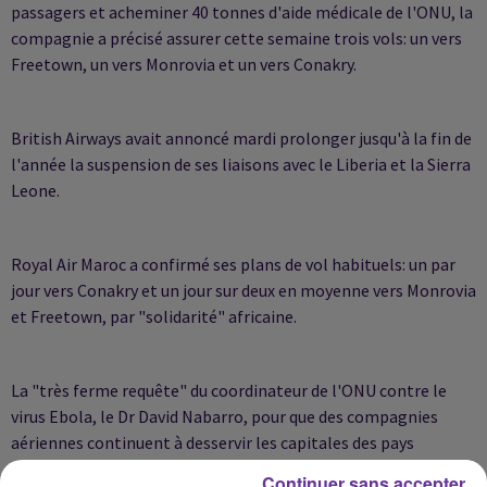
passagers et acheminer 40 tonnes d'aide médicale de l'ONU, la
compagnie a précisé assurer cette semaine trois vols: un vers
Freetown, un vers Monrovia et un vers Conakry.
British Airways avait annoncé mardi prolonger jusqu'à la fin de
l'année la suspension de ses liaisons avec le Liberia et la Sierra
Leone.
Royal Air Maroc a confirmé ses plans de vol habituels: un par
jour vers Conakry et un jour sur deux en moyenne vers Monrovia
et Freetown, par "solidarité" africaine.
La "très ferme requête" du coordinateur de l'ONU contre le
virus Ebola, le Dr David Nabarro, pour que des compagnies
aériennes continuent à desservir les capitales des pays
touchés a donc rencontré peu d'écho.
Continuer sans accepter