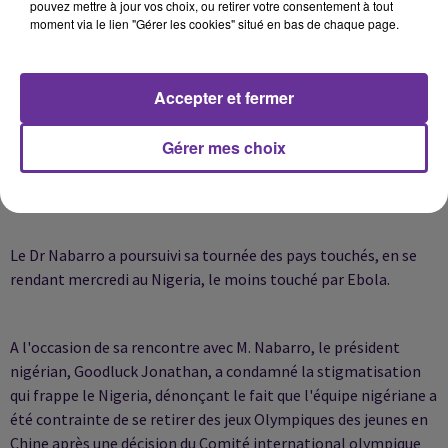
pouvez mettre à jour vos choix, ou retirer votre consentement à tout
africaine qu'elles resserrent les rangs et fassent preuve de la
moment via le lien "Gérer les cookies" situé en bas de chaque page.
même solidarité que le président de Gambie", a commenté le
chef de l'Etat, Ernest Bai Koroma.
Accepter et fermer
La Grande-Bretagne a également offert 10 millions d'euros
Gérer mes choix
pour les services de lutte contre Ebola, selon l'ambassadeur
en Sierra Leone, Peter West.
Le Dr Nabarro a poursuivi sa tournée des pays touchés, en se
rendant mercredi au Nigeria, le moins touché par Ebola.
A l'occasion de sa rencontre avec M. Nabarro, le président
nigérian, Goodluck Jonathan, a condamné la stigmatisation
qui frappe le Nigeria, dénonçant le fait que l'équipe nigériane a
été contrainte de se retirer des jeux Olympiques des jeunes en
Chine après une décision du Comité international olympique