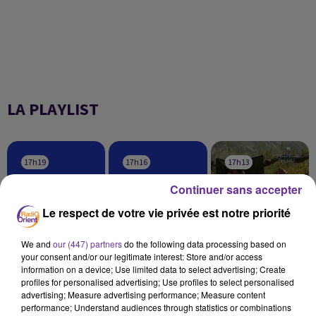
LA PLAYLIST
17h19
17h19
17h16
17h16
17h13
17h13
Continuer sans accepter
Le respect de votre vie privée est notre priorité
We and
our (447) partners
do the following data processing based on
FELLA
NASSIF ZAYTOUN
WAEL KFOURY
your consent and/or our legitimate interest: Store and/or access
Tachakourat 2001
Helwi 2025
Sare2li Omri 2026
information on a device; Use limited data to select advertising; Create
profiles for personalised advertising; Use profiles to select personalised
advertising; Measure advertising performance; Measure content
performance; Understand audiences through statistics or combinations