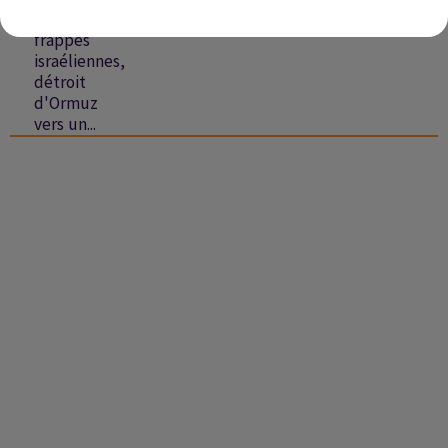
nouvelles
frappes
israéliennes,
détroit
d'Ormuz
vers un...