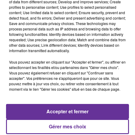
of data from different sources; Develop and improve services; Create
A
profiles to personalise content; Use profiles to select personalised
content; Use limited data to select content; Ensure security, prevent and
ÉCOUTER
detect fraud, and fix errors; Deliver and present advertising and content;
EN CE
Save and communicate privacy choices. These technologies may
process personal data such as IP address and browsing data to offer
MOMENT
following functionalities: Identify devices based on information actively
requested; Use precise geolocation data; Match and combine data from
other data sources; Link different devices; Identify devices based on
Liban-
information transmitted automatically.
Israël:
échec des
Vous pouvez accepter en cliquant sur "Accepter et fermer", ou affiner en
sélectionnant les finalités et/ou partenaires dans "Gérer mes choix".
discussions,
Vous pouvez également refuser en cliquant sur "Continuer sans
un proche
accepter". Vos préférences ne s'appliqueront que pour ce site. Vous
présumé
pouvez mettre à jour vos choix, ou retirer votre consentement à tout
de la DZ...
moment via le lien "Gérer les cookies" situé en bas de chaque page.
Ormuz :
l'espoir d'une
réouverture,
Accepter et fermer
Ceuta : la
désinformation
Gérer mes choix
au...
Liban :