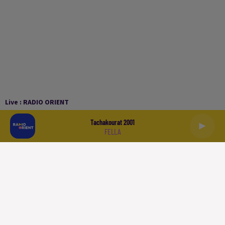
Live :
RADIO ORIENT
Tachakourat 2001
FELLA