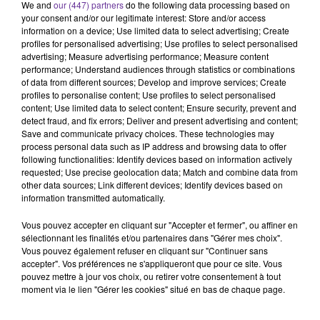
française, qui a débuté lundi à Paris.
We and
our (447) partners
do the following data processing based on
your consent and/or our legitimate interest: Store and/or access
information on a device; Use limited data to select advertising; Create
profiles for personalised advertising; Use profiles to select personalised
AFP
advertising; Measure advertising performance; Measure content
performance; Understand audiences through statistics or combinations
of data from different sources; Develop and improve services; Create
profiles to personalise content; Use profiles to select personalised
content; Use limited data to select content; Ensure security, prevent and
detect fraud, and fix errors; Deliver and present advertising and content;
Save and communicate privacy choices. These technologies may
process personal data such as IP address and browsing data to offer
following functionalities: Identify devices based on information actively
requested; Use precise geolocation data; Match and combine data from
other data sources; Link different devices; Identify devices based on
information transmitted automatically.
Vous pouvez accepter en cliquant sur "Accepter et fermer", ou affiner en
sélectionnant les finalités et/ou partenaires dans "Gérer mes choix".
LA PLAYLIST
Vous pouvez également refuser en cliquant sur "Continuer sans
accepter". Vos préférences ne s'appliqueront que pour ce site. Vous
pouvez mettre à jour vos choix, ou retirer votre consentement à tout
moment via le lien "Gérer les cookies" situé en bas de chaque page.
16h55
16h55
16h51
16h51
16h48
16h48