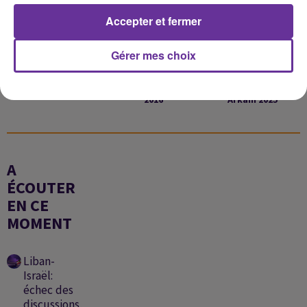
Accepter et fermer
Gérer mes choix
ELISSA
NAWAL AL ZOUGHBI
KARIM NOUR
Ana W Bass 2022
Am Behki Maa Hali
Jamalek Hattam
2016
Arkam 2025
A
ÉCOUTER
EN CE
MOMENT
Liban-
Israël:
échec des
discussions,