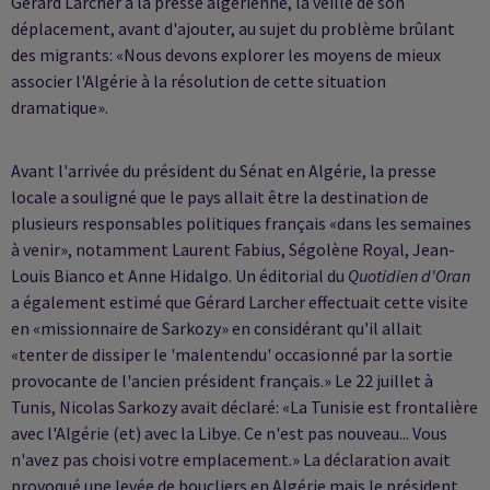
Gérard Larcher à la presse algérienne, la veille de son
déplacement, avant d'ajouter, au sujet du problème brûlant
des migrants: «Nous devons explorer les moyens de mieux
associer l'Algérie à la résolution de cette situation
dramatique».
Avant l'arrivée du président du Sénat en Algérie, la presse
locale a souligné que le pays allait être la destination de
plusieurs responsables politiques français «dans les semaines
à venir», notamment Laurent Fabius, Ségolène Royal, Jean-
Louis Bianco et Anne Hidalgo. Un éditorial du
Quotidien d'Oran
a également estimé que Gérard Larcher effectuait cette visite
en «missionnaire de Sarkozy» en considérant qu'il allait
«tenter de dissiper le 'malentendu' occasionné par la sortie
provocante de l'ancien président français.» Le 22 juillet à
Tunis, Nicolas Sarkozy avait déclaré: «La Tunisie est frontalière
avec l'Algérie (et) avec la Libye. Ce n'est pas nouveau... Vous
n'avez pas choisi votre emplacement.» La déclaration avait
provoqué une levée de boucliers en Algérie mais le président