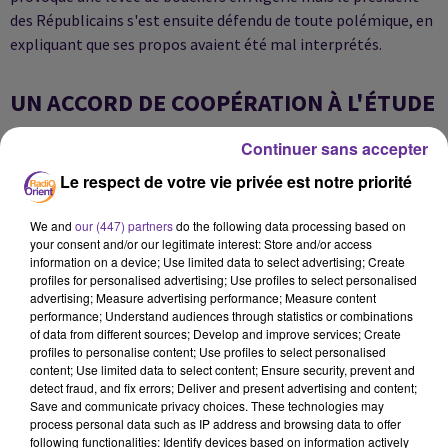
des Républicains s'est ensuite défendu de toute polémique, en
expliquant que ses propos avaient été mal interprétés.
UN ACCORD DE COOPÉRATION À L'ÉTUDE
Continuer sans accepter
En marge de sa visite diplomatique en Algérie, Gérard Larcher
Le respect de votre vie privée est notre priorité
a aussi annoncé qu'un accord de coopération entre le Sénat
français et le Conseil de la Nation algérien est à l'étude, ce qui
We and
our (447) partners
do the following data processing based on
devra permettre aux institutions d'échanger plus
your consent and/or our legitimate interest: Store and/or access
information on a device; Use limited data to select advertising; Create
régulièrement dans le cadre d'un forum. Il a l'intention de
profiles for personalised advertising; Use profiles to select personalised
recevoir une délégation parlementaire au Sénat à Paris
advertising; Measure advertising performance; Measure content
prochainement. Son Invité spécial, l'ancien sénateur Jean-
performance; Understand audiences through statistics or combinations
of data from different sources; Develop and improve services; Create
Pierre Chevènement, qui est aussi président de l'association
profiles to personalise content; Use profiles to select personalised
France-Algérie, est accompagné de la sénatrice écologiste
content; Use limited data to select content; Ensure security, prevent and
Leïla Aïchi, (vice-présidente du groupe interparlementaire
detect fraud, and fix errors; Deliver and present advertising and content;
Save and communicate privacy choices. These technologies may
d'amitié France-Algérie et vice-présidente de la commission
process personal data such as IP address and browsing data to offer
des Affaires étrangères, de la défense et des forces armées),
following functionalities: Identify devices based on information actively