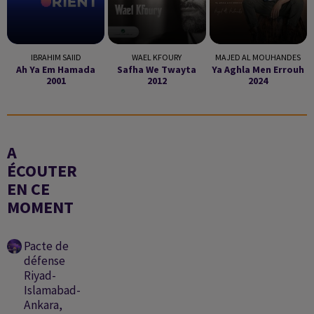
IBRAHIM SAIID
WAEL KFOURY
MAJED AL MOUHANDES
Ah Ya Em Hamada
Safha We Twayta
Ya Aghla Men Errouh
2001
2012
2024
A
ÉCOUTER
EN CE
MOMENT
Pacte de
défense
Riyad-
Islamabad-
Ankara,