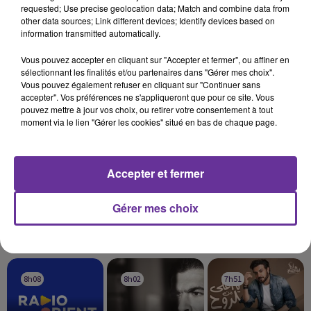
des sénateurs Jacques Mézard (RDSE) et Jean-Pierre Vial (LR).
requested; Use precise geolocation data; Match and combine data from
other data sources; Link different devices; Identify devices based on
http://www.lefigaro.fr/
information transmitted automatically.
Vous pouvez accepter en cliquant sur "Accepter et fermer", ou affiner en
sélectionnant les finalités et/ou partenaires dans "Gérer mes choix".
Vous pouvez également refuser en cliquant sur "Continuer sans
accepter". Vos préférences ne s'appliqueront que pour ce site. Vous
pouvez mettre à jour vos choix, ou retirer votre consentement à tout
moment via le lien "Gérer les cookies" situé en bas de chaque page.
Accepter et fermer
Gérer mes choix
LA PLAYLIST
8h08
8h08
8h02
8h02
7h51
7h51