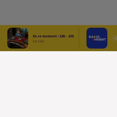
En ce moment :
16
h -
23
h
Le soir
العربية
ACCUEIL
POD