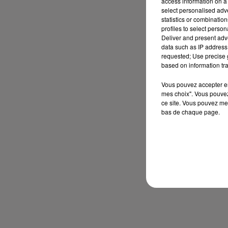
access information on a 
select personalised ad
statistics or combinatio
profiles to select person
Deliver and present adv
data such as IP address 
requested; Use precise g
based on information tra
Vous pouvez accepter en 
mes choix". Vous pouvez
ce site. Vous pouvez met
bas de chaque page.