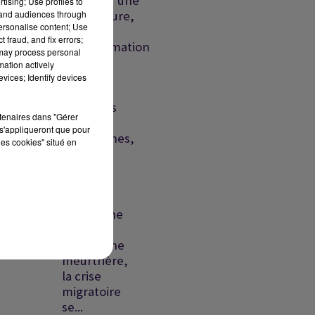
l'espoir d'une
tising; Use profiles to
réouverture,
tand audiences through
personalise content; Use
Ceuta : la
 fraud, and fix errors;
désinformation
 may process personal
au...
mation actively
vices; Identify devices
Liban :
nouvelles
rtenaires dans "Gérer
frappes
s'appliqueront que pour
israéliennes,
les cookies" situé en
détroit
d'Ormuz
vers un...
Liban : une
frappe
israélienne
meurtrière,
la crise
migratoire
se...