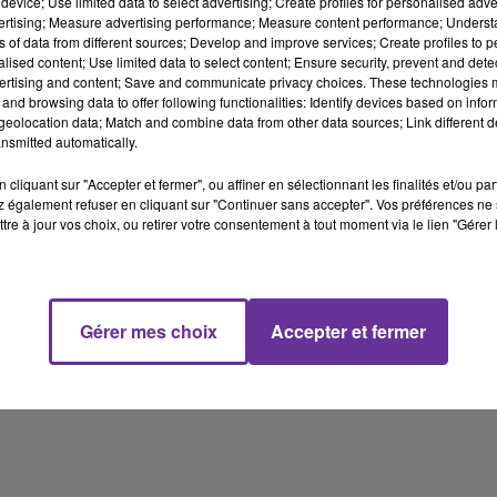
device; Use limited data to select advertising; Create profiles for personalised adver
vertising; Measure advertising performance; Measure content performance; Unders
ns of data from different sources; Develop and improve services; Create profiles to 
alised content; Use limited data to select content; Ensure security, prevent and detect
ertising and content; Save and communicate privacy choices. These technologies
and browsing data to offer following functionalities: Identify devices based on infor
eolocation data; Match and combine data from other data sources; Link different de
nsmitted automatically.
cliquant sur "Accepter et fermer", ou affiner en sélectionnant les finalités et/ou pa
 également refuser en cliquant sur "Continuer sans accepter". Vos préférences ne 
tre à jour vos choix, ou retirer votre consentement à tout moment via le lien "Gérer 
Gérer mes choix
Accepter et fermer