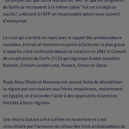
"Le simple fait que cette réunion ait lieu" et que les dirigeants
du Golfe se retrouvent à la même table "est en soi déjà un
succès", a déclaré à l'AFP un responsable qatari sous couvert
d'anonymat.
La crise qui a éclaté en mars avec le rappel des ambassadeurs
saoudien, émirati et bahreïni en poste à Doha est la plus grave
à laquelle a été confronté depuis sa création en 1981 le Conseil
de coopération du Golfe (CCG) qui regroupe Arabie saoudite,
Bahreïn, Emirats arabes unis, Koweït, Oman et Qatar.
Ryad, Abou Dhabi et Manama ont accusé Doha de déstabiliser
la région par son soutien aux Frères musulmans, notamment
en Egypte, et d'accorder l'asile à des opposants islamistes
hostiles à leurs régimes.
Une réconciliation a été scellée en novembre et s'est
concrétisée par l'annonce du retour des trois ambassadeurs du