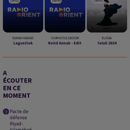
19h02
19h02
18h49
18h49
18h43
18h43
DIANA HADAD
OUM KOULSSOUM
ELISSA
Lagueitek
Beiid Annak - Edit
7alali 2024
A
ÉCOUTER
EN CE
MOMENT
Pacte de
défense
Riyad-
Islamabad-