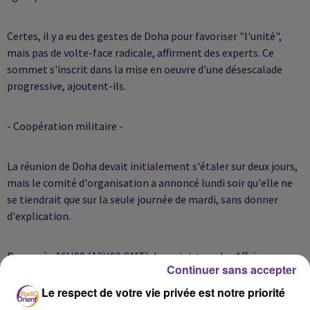
Certes, il y a eu des gestes de Doha pour favoriser "l'unité",
mais pas de volte-face radicale, affirment des experts. Ce
sommet s'inscrit dans la mise en oeuvre d'une désescalade
progressive, ajoutent-ils.
- Coopération militaire -
La réunion de Doha devait initialement s'étaler sur deux jours,
mais le comité d'organisation a annoncé lundi soir qu'elle ne
se tiendrait que sur la seule journée de mardi, sans donner
d'explication.
Peu après 16H00 (13H00 GMT), les ministres des Affaires
Continuer sans accepter
étrangères des six pays du CCG ont entamé une réunion
préparatoire au sommet, prévu à partir de 18H00 (15H00
Le respect de votre vie privée est notre priorité
GMT), a constaté un photographe de l'AFP.