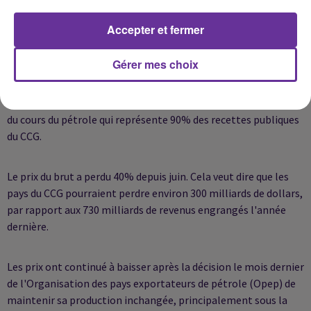
Accepter et fermer
Un accord d'union douanière devait également être évoqué. Il
est censé entrer en vigueur le mois prochain mais, selon toute
vraisemblance, il devrait être retardé.
Gérer mes choix
En toile de fond du sommet figure enfin la chute vertigineuse
du cours du pétrole qui représente 90% des recettes publiques
du CCG.
Le prix du brut a perdu 40% depuis juin. Cela veut dire que les
pays du CCG pourraient perdre environ 300 milliards de dollars,
par rapport aux 730 milliards de revenus engrangés l'année
dernière.
Les prix ont continué à baisser après la décision le mois dernier
de l'Organisation des pays exportateurs de pétrole (Opep) de
maintenir sa production inchangée, principalement sous la