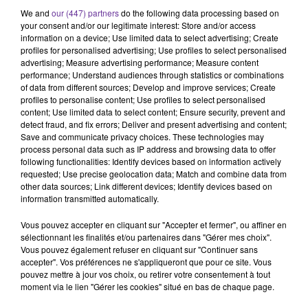
We and
our (447) partners
do the following data processing based on
your consent and/or our legitimate interest: Store and/or access
La plupart des membres du CCG font partie de la coalition
information on a device; Use limited data to select advertising; Create
profiles for personalised advertising; Use profiles to select personalised
internationale conduite par Washington et qui mène des
advertising; Measure advertising performance; Measure content
frappes en Irak et en Syrie. Le Qatar abrite le centre de
performance; Understand audiences through statistics or combinations
commandement des opérations, tandis que l'Arabie et les
of data from different sources; Develop and improve services; Create
profiles to personalise content; Use profiles to select personalised
Emirats ont mené de multiples raids aériens contre les
content; Use limited data to select content; Ensure security, prevent and
jihadistes du groupe Etat islamique.
detect fraud, and fix errors; Deliver and present advertising and content;
Save and communicate privacy choices. These technologies may
process personal data such as IP address and browsing data to offer
Les leaders du Golfe devaient discuter des moyens de mettre
following functionalities: Identify devices based on information actively
requested; Use precise geolocation data; Match and combine data from
en oeuvre une plus grande coopération en matière de
other data sources; Link different devices; Identify devices based on
commandement militaire, d'activités navales et de force de
information transmitted automatically.
police conjointe, a indiqué le secrétariat du CCG.
Vous pouvez accepter en cliquant sur "Accepter et fermer", ou affiner en
sélectionnant les finalités et/ou partenaires dans "Gérer mes choix".
Les dirigeants devaient aussi examiner les progrès réalisés
Vous pouvez également refuser en cliquant sur "Continuer sans
accepter". Vos préférences ne s'appliqueront que pour ce site. Vous
dans la mise en oeuvre de plusieurs accords dans le domaine du
pouvez mettre à jour vos choix, ou retirer votre consentement à tout
contre-terrorisme, signés par les Etats du CCG, a ajouté le
moment via le lien "Gérer les cookies" situé en bas de chaque page.
secrétariat.