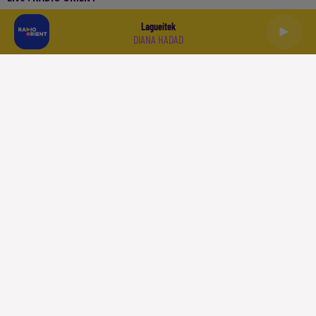
Lagueitek
DIANA HADAD
العربية
ACCUEIL
PODCASTS
LA PLAYLIST
L'INFO
SPORT
À LIRE
QUI SOMMES NOUS
CONTACT