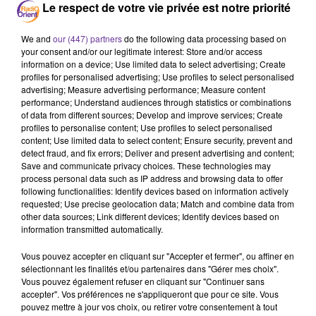
Le respect de votre vie privée est notre priorité
Le nombre d'analphabètes dans les pays arabes avoisinerait
We and
our (447) partners
do the following data processing based on
les 97 millions,soit un taux de 27% de la population arabe,
your consent and/or our legitimate interest: Store and/or access
selon les statistiques établies en 2013 par l'Organisation
information on a device; Use limited data to select advertising; Create
arabe pour l'éducation, la culture et les sciences(ALECSO).
profiles for personalised advertising; Use profiles to select personalised
advertising; Measure advertising performance; Measure content
performance; Understand audiences through statistics or combinations
of data from different sources; Develop and improve services; Create
APS/Lemag.ma
profiles to personalise content; Use profiles to select personalised
content; Use limited data to select content; Ensure security, prevent and
detect fraud, and fix errors; Deliver and present advertising and content;
Save and communicate privacy choices. These technologies may
process personal data such as IP address and browsing data to offer
following functionalities: Identify devices based on information actively
requested; Use precise geolocation data; Match and combine data from
other data sources; Link different devices; Identify devices based on
information transmitted automatically.
Vous pouvez accepter en cliquant sur "Accepter et fermer", ou affiner en
sélectionnant les finalités et/ou partenaires dans "Gérer mes choix".
Vous pouvez également refuser en cliquant sur "Continuer sans
accepter". Vos préférences ne s'appliqueront que pour ce site. Vous
pouvez mettre à jour vos choix, ou retirer votre consentement à tout