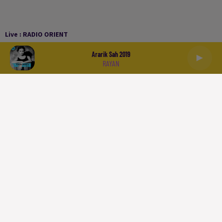
Live :
RADIO ORIENT
Ararik Sah 2019
RAYAN
العربية
ACCUEIL
PODCASTS
LA PLAYLIST
L'INFO
SPORT
À LIRE
QUI SOMMES NOUS
CONTACT