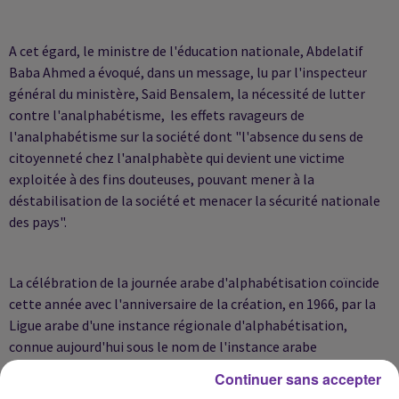
A cet égard, le ministre de l'éducation nationale, Abdelatif
Baba Ahmed a évoqué, dans un message, lu par l'inspecteur
général du ministère, Said Bensalem, la nécessité de lutter
contre l'analphabétisme, les effets ravageurs de
l'analphabétisme sur la société dont "l'absence du sens de
citoyenneté chez l'analphabète qui devient une victime
exploitée à des fins douteuses, pouvant mener à la
déstabilisation de la société et menacer la sécurité nationale
des pays".
La célébration de la journée arabe d'alphabétisation coïncide
cette année avec l'anniversaire de la création, en 1966, par la
Ligue arabe d'une instance régionale d'alphabétisation,
connue aujourd'hui sous le nom de l'instance arabe
d'alphabétisation et d'enseignement pour adultes.
Continuer sans accepter