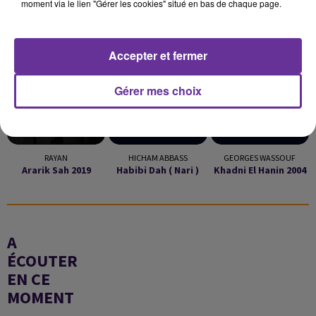
moment via le lien "Gérer les cookies" situé en bas de chaque page.
LA PLAYLIST
Accepter et fermer
21h55
21h55
21h51
21h51
21h46
21h46
Gérer mes choix
RAYAN
HICHAM ABBASS
GEORGES WASSOUF
Ararik Sah 2019
Habibi Dah ( Nari )
Khadni El Hanin 2004
A
ÉCOUTER
EN CE
MOMENT