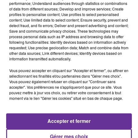
linguistiques des enfants, il faut s'appuyer sur les langues
performance; Understand audiences through statistics or combinations
of data from different sources; Develop and improve services; Create
maternelles", poursuit la ministre interrogée jeudi par le
profiles to personalise content; Use profiles to select personalised
quotidien El Watan.
content; Use limited data to select content; Ensure security, prevent and
detect fraud, and fix errors; Deliver and present advertising and content;
Save and communicate privacy choices. These technologies may
Dans son plaidoyer, Mme Benghebrit estime que "la langue
process personal data such as IP address and browsing data to offer
arabe est très mal enseignée" aujourd'hui. "Même dans les
following functionalities: Identify devices based on information actively
requested; Use precise geolocation data; Match and combine data from
wilayas (préfectures) du sud où un nombre important
other data sources; Link different devices; Identify devices based on
d'enfants fréquentent les écoles coraniques (où ils se
information transmitted automatically.
familiarisent avec l'arabe littéral avant l'école, NDLR), les
Vous pouvez accepter en cliquant sur "Accepter et fermer", ou affiner en
résultats sont très faibles", insiste-t-elle.
sélectionnant les finalités et/ou partenaires dans "Gérer mes choix".
Vous pouvez également refuser en cliquant sur "Continuer sans
accepter". Vos préférences ne s'appliqueront que pour ce site. Vous
Et d'asséner: "s'il n'y a pas de maîtrise de la langue arabe
pouvez mettre à jour vos choix, ou retirer votre consentement à tout
scolaire il n'y aura pas de réussite, y compris dans les matières
moment via le lien "Gérer les cookies" situé en bas de chaque page.
scientifiques et les mathématiques".
Accepter et fermer
"Il faut parvenir à la langue arabe académique de manière
progressive", soutient Farid Benramdane, inspecteur général
Gérer mes choix
chargé de la pédagogie. "L'enfant ne doit pas subir un choc en