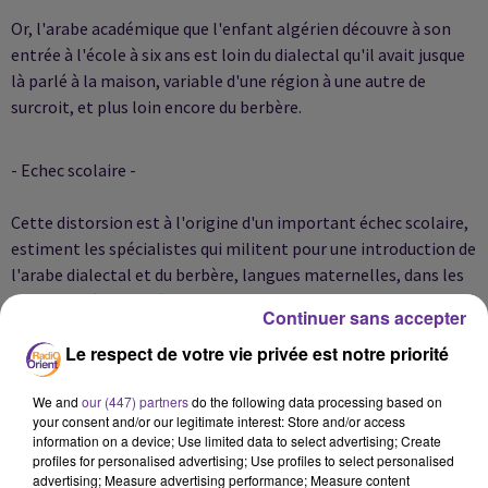
Or, l'arabe académique que l'enfant algérien découvre à son
entrée à l'école à six ans est loin du dialectal qu'il avait jusque
là parlé à la maison, variable d'une région à une autre de
surcroit, et plus loin encore du berbère.
- Echec scolaire -
Cette distorsion est à l'origine d'un important échec scolaire,
estiment les spécialistes qui militent pour une introduction de
l'arabe dialectal et du berbère, langues maternelles, dans les
deux premières années de l'enseignement, afin de faciliter
Continuer sans accepter
l'acquisition des notions fondamentales.
Le respect de votre vie privée est notre priorité
"En utilisant la langue maternelle dans l'enseignement, on
We and
our (447) partners
do the following data processing based on
développe une partie importante du cerveau", argumente Mme
your consent and/or our legitimate interest: Store and/or access
information on a device; Use limited data to select advertising; Create
Benghebrit en citant des spécialistes en neuro-sciences. Les
profiles for personalised advertising; Use profiles to select personalised
spécialistes "disent aussi que pour augmenter les capacités
advertising; Measure advertising performance; Measure content