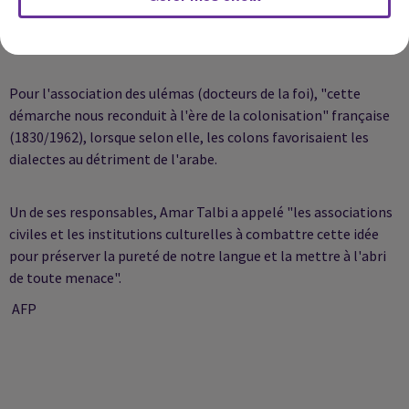
découvrant à l'école une langue qui n'est pas celle de son
foyer", poursuit-il dans une interview au quotidien El Khabar.
Pour l'association des ulémas (docteurs de la foi), "cette
démarche nous reconduit à l'ère de la colonisation" française
(1830/1962), lorsque selon elle, les colons favorisaient les
dialectes au détriment de l'arabe.
Un de ses responsables, Amar Talbi a appelé "les associations
civiles et les institutions culturelles à combattre cette idée
pour préserver la pureté de notre langue et la mettre à l'abri
de toute menace".
AFP