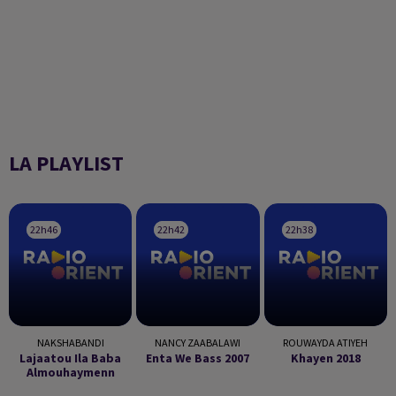
LA PLAYLIST
22h46
22h46
22h42
22h42
22h38
22h38
NAKSHABANDI
NANCY ZAABALAWI
ROUWAYDA ATIYEH
Lajaatou Ila Baba
Enta We Bass 2007
Khayen 2018
Almouhaymenn