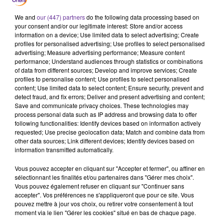
We and
our (447) partners
do the following data processing based on
your consent and/or our legitimate interest: Store and/or access
information on a device; Use limited data to select advertising; Create
profiles for personalised advertising; Use profiles to select personalised
KHALED BEN HUSSEIN
NABIL SHOEIL
AHMAD ALABBASI
advertising; Measure advertising performance; Measure content
Ya Ouyouni 2005
Ya Saadohom 2004
Saherly 2021
performance; Understand audiences through statistics or combinations
of data from different sources; Develop and improve services; Create
profiles to personalise content; Use profiles to select personalised
content; Use limited data to select content; Ensure security, prevent and
detect fraud, and fix errors; Deliver and present advertising and content;
A
Save and communicate privacy choices. These technologies may
process personal data such as IP address and browsing data to offer
ÉCOUTER
following functionalities: Identify devices based on information actively
EN CE
requested; Use precise geolocation data; Match and combine data from
other data sources; Link different devices; Identify devices based on
MOMENT
information transmitted automatically.
Vous pouvez accepter en cliquant sur "Accepter et fermer", ou affiner en
USA-Iran :
sélectionnant les finalités et/ou partenaires dans "Gérer mes choix".
nouvelle
Vous pouvez également refuser en cliquant sur "Continuer sans
passe
accepter". Vos préférences ne s'appliqueront que pour ce site. Vous
d’armes,
pouvez mettre à jour vos choix, ou retirer votre consentement à tout
moment via le lien "Gérer les cookies" situé en bas de chaque page.
Netanyahu