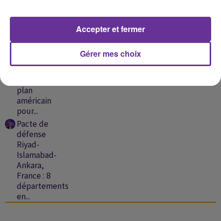
rejette la
feuille de...
L'Iran
Accepter et fermer
maintient
Ormuz
Gérer mes choix
fermé,
Israël
rejette le
plan
américain
pour...
Pacte de
défense
Riyad-
Islamabad-
Ankara,
France : 8
départements
en...