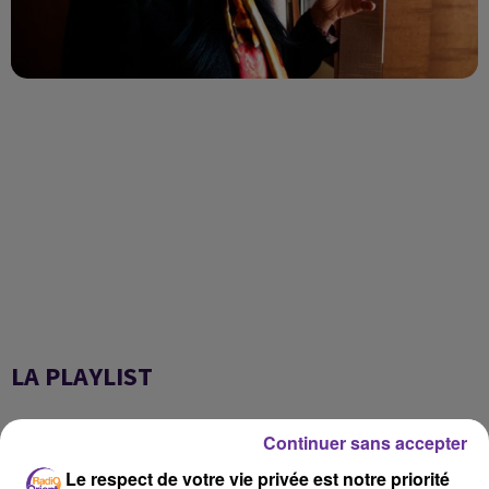
LA PLAYLIST
Continuer sans accepter
20h50
20h50
20h44
20h44
20h39
20h39
Le respect de votre vie privée est notre priorité