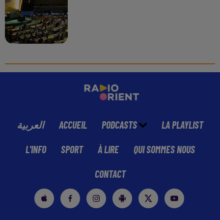
العربية
ACCUEIL
PODCASTS
LA PLAYLIST
L'INFO
SPORT
À LIRE
QUI SOMMES NOUS
CONTACT