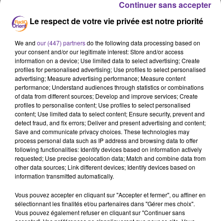
Continuer sans accepter
Les partis de gauche toujours à la recherche d’un nom à
proposer pour Matignon, après ces législatives. Pegah
Le respect de votre vie privée est notre priorité
Malek-Ahmadi, déléguée du Comité Horizons dans le 13e
arrondissement de Paris, appelle à gouverner
We and
our (447) partners
do the following data processing based on
autrement. Vous l’entendrez.
your consent and/or our legitimate interest: Store and/or access
information on a device; Use limited data to select advertising; Create
Alors que le flou demeure sur les contours du futur
profiles for personalised advertising; Use profiles to select personalised
advertising; Measure advertising performance; Measure content
exécutif français à l'issue des législatives, Emmanuel
performance; Understand audiences through statistics or combinations
Macron se rendra demain et jeudi au sommet de l'Otan à
of data from different sources; Develop and improve services; Create
Washington.
profiles to personalise content; Use profiles to select personalised
content; Use limited data to select content; Ensure security, prevent and
France-Espagne. L’affiche de la demi-finale de l’Euro 2024
detect fraud, and fix errors; Deliver and present advertising and content;
Save and communicate privacy choices. These technologies may
ce soir. Coup d’envoi à 21h00.
process personal data such as IP address and browsing data to offer
La Coupe d’Europe des clubs de foot fauteuil le mois
following functionalities: Identify devices based on information actively
requested; Use precise geolocation data; Match and combine data from
dernier. Une initiative de l’association Upsilon de
other data sources; Link different devices; Identify devices based on
Châtenay-Malabry. Notre invité sera l’ancien joueur de
information transmitted automatically.
l’équipe de France : Habbedine Sebiane. Il reviendra sur
Vous pouvez accepter en cliquant sur "Accepter et fermer", ou affiner en
cet évènement à l’aube des Jeux Paralympiques fin août
sélectionnant les finalités et/ou partenaires dans "Gérer mes choix".
prochain.
Vous pouvez également refuser en cliquant sur "Continuer sans