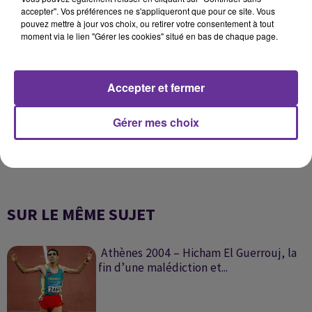
d’une vingtaine de personnes.
accepter". Vos préférences ne s'appliqueront que pour ce site. Vous
pouvez mettre à jour vos choix, ou retirer votre consentement à tout
moment via le lien "Gérer les cookies" situé en bas de chaque page.
0:00
14 min 14 sec
Accepter et fermer
Gérer mes choix
SUR LE MÊME SUJET
Athènes 2004 – Hicham El Guerrouj, la
fin d’une malédiction et...