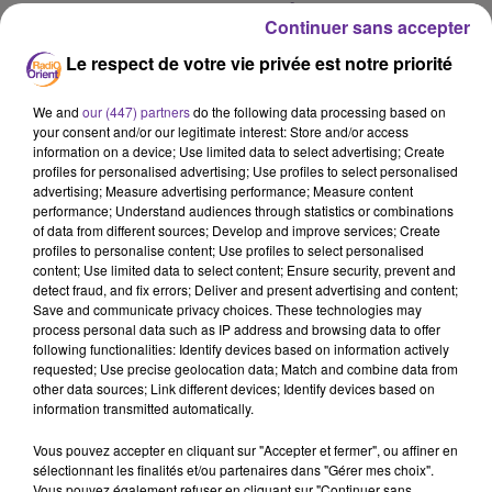
Liban et François Ghattas, entraîneur des 2 nageurs
Continuer sans accepter
libanais qui participeront à la compétition.
Le respect de votre vie privée est notre priorité
La flamme olympique a effectué son dernier tour de
We and
our (447) partners
do the following data processing based on
your consent and/or our legitimate interest: Store and/or access
piste à Saint-Denis. Quel héritage pour la ville du
information on a device; Use limited data to select advertising; Create
Stade de France, après ces Jeux Olympiques ? Nous
profiles for personalised advertising; Use profiles to select personalised
écouterons Katy Bontinck, 1ere adjointe du maire de
advertising; Measure advertising performance; Measure content
performance; Understand audiences through statistics or combinations
Saint-Denis.
of data from different sources; Develop and improve services; Create
profiles to personalise content; Use profiles to select personalised
content; Use limited data to select content; Ensure security, prevent and
Avant les festivités, des actes de sabotage ont
detect fraud, and fix errors; Deliver and present advertising and content;
Save and communicate privacy choices. These technologies may
perturbé la circulation des trains, notamment au
process personal data such as IP address and browsing data to offer
départ et à l’arrivée de la Gare Montparnasse. 800 000
following functionalities: Identify devices based on information actively
voyageurs affectés. Le Parquet s’est saisi de
requested; Use precise geolocation data; Match and combine data from
other data sources; Link different devices; Identify devices based on
l’enquête.
information transmitted automatically.
Vous pouvez accepter en cliquant sur "Accepter et fermer", ou affiner en
Enfin une vague de chaleur au Maroc entraîne la mort
sélectionnant les finalités et/ou partenaires dans "Gérer mes choix".
Vous pouvez également refuser en cliquant sur "Continuer sans