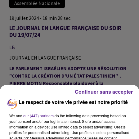
Assemblée Nationale
19 juillet 2024 - 18 min 28 sec
LE JOURNAL EN LANGUE FRANÇAISE DU SOIR
DU 19/07/24
LB
JOURNAL EN LANGUE FRANÇAISE
LE PARLEMENT ISRAÉLIEN ADOPTE UNE RÉSOLUTION
"CONTRE LA CRÉATION D'UN ÉTAT PALESTINIEN" .
PIERRE MOTIN Responsable plaidoyer à la
Plateforme Palestine dans notre journal.
Continuer sans accepter
Le respect de votre vie privée est notre priorité
Six heures de vote, une atmosphère tendue et des
tractations en coulisses... Yaël Braun-Pivet réélu à la
We and
our (447) partners
do the following data processing based on
présidence de l'Assemblée nationale.
your consent and/or our legitimate interest: Store and/or access
information on a device; Use limited data to select advertising; Create
profiles for personalised advertising; Use profiles to select personalised
Panne informatique géante : aéroports, télévisions,
advertising; Measure advertising performance; Measure content