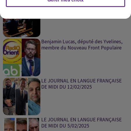
France : l’Assemblée nationale franchit
une étape majeure vers le...
Benjamin Lucas, député des Yvelines,
membre du Nouveau Front Populaire
LE JOURNAL EN LANGUE FRANÇAISE
DE MIDI DU 12/02/2025
LE JOURNAL EN LANGUE FRANÇAISE
DE MIDI DU 5/02/2025