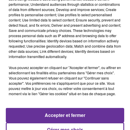
bourse... Le monde entier est concerné
performance; Understand audiences through statistics or combinations
of data from different sources; Develop and improve services; Create
profiles to personalise content; Use profiles to select personalised
Sport : a 16 ans seulement, elle va représenter son
content; Use limited data to select content; Ensure security, prevent and
pays à l’épreuve de 50m nage libre aux Jeux de Paris.
detect fraud, and fix errors; Deliver and present advertising and content;
Save and communicate privacy choices. These technologies may
Radio Orient l’a rencontré.
process personal data such as IP address and browsing data to offer
following functionalities: Identify devices based on information actively
0:00
18 min 28 sec
requested; Use precise geolocation data; Match and combine data from
other data sources; Link different devices; Identify devices based on
information transmitted automatically.
Vous pouvez accepter en cliquant sur "Accepter et fermer", ou affiner en
sélectionnant les finalités et/ou partenaires dans "Gérer mes choix".
Vous pouvez également refuser en cliquant sur "Continuer sans
accepter". Vos préférences ne s'appliqueront que pour ce site. Vous
pouvez mettre à jour vos choix, ou retirer votre consentement à tout
moment via le lien "Gérer les cookies" situé en bas de chaque page.
Accepter et fermer
SUR LE MÊME SUJET
Gérer mes choix