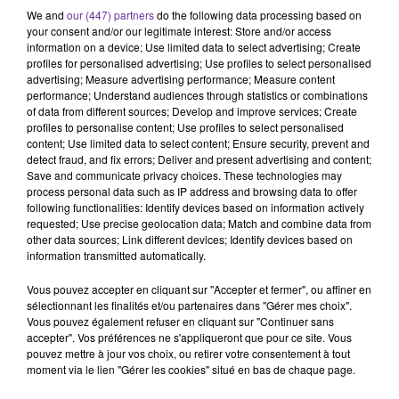
We and
our (447) partners
do the following data processing based on
your consent and/or our legitimate interest: Store and/or access
information on a device; Use limited data to select advertising; Create
«Je devrais être mort», a estimé l'ancien président
profiles for personalised advertising; Use profiles to select personalised
américain Donald Trump, après avoir survécu à une
advertising; Measure advertising performance; Measure content
tentative d'assassinat.
performance; Understand audiences through statistics or combinations
of data from different sources; Develop and improve services; Create
Nous y reviendrons avec Jean-Eric Branaa, maître de
profiles to personalise content; Use profiles to select personalised
conférences à l'université Panthéon-Assas et spécialiste
content; Use limited data to select content; Ensure security, prevent and
des États-Unis.
detect fraud, and fix errors; Deliver and present advertising and content;
Save and communicate privacy choices. These technologies may
Politique : En cas de gouvernement front populaire,
process personal data such as IP address and browsing data to offer
following functionalities: Identify devices based on information actively
quelles mesures dans le secteur de l'éducation ? Notre
requested; Use precise geolocation data; Match and combine data from
invitée sera la député PS de la Seine-Saint-Denis Fatiha
other data sources; Link different devices; Identify devices based on
Keloua Hachi.
information transmitted automatically.
Vous pouvez accepter en cliquant sur "Accepter et fermer", ou affiner en
0:00
19 min 3 sec
sélectionnant les finalités et/ou partenaires dans "Gérer mes choix".
Vous pouvez également refuser en cliquant sur "Continuer sans
accepter". Vos préférences ne s'appliqueront que pour ce site. Vous
pouvez mettre à jour vos choix, ou retirer votre consentement à tout
moment via le lien "Gérer les cookies" situé en bas de chaque page.