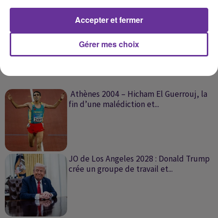
Accepter et fermer
Gérer mes choix
SUR LE MÊME SUJET
Athènes 2004 – Hicham El Guerrouj, la
fin d’une malédiction et...
JO de Los Angeles 2028 : Donald Trump
crée un groupe de travail et...