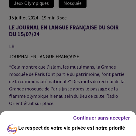
Jeux Olympiques
Mosquée
15 juillet 2024 - 19 min 3 sec
LE JOURNAL EN LANGUE FRANÇAISE DU SOIR
DU 15/07/24
LB
JOURNAL EN LANGUE FRANÇAISE
“Cela montre que l’islam, les musulmans, la Grande
mosquée de Paris font partie du patrimoine, font partie
de la communauté nationale”. Des mots du recteur de la
Grande mosquée de Paris juste après le passage de la
flamme olympique hier au sein du lieu de culte. Radio
Orient était sur place.
Continuer sans accepter
Guerre à Gaza : le Hamas se retire des négociations sur
Le respect de votre vie privée est notre priorité
un cessez-le-feu, dénonçant les "massacres" israéliens
"contre des civils non armés"